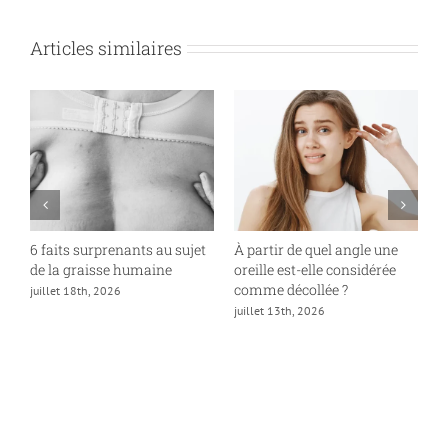
Articles similaires
6 faits surprenants au sujet
À partir de quel angle une
P
de la graisse humaine
oreille est-elle considérée
«
comme décollée ?
juillet 18th, 2026
ju
juillet 13th, 2026