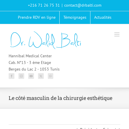
Passer
+216 71 26 75 31
|
contact@drbalti.com
au
contenu
Prendre RDV en ligne
Témoignages
Actualités
Hannibal Medical Center
Cab. N°13 - 3 ème Etage
Berges du Lac 2 - 1053 Tunis
Le côté masculin de la chirurgie esthétique