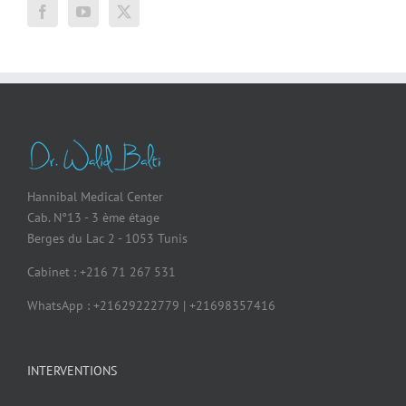
Hannibal Medical Center
Cab. N°13 - 3 ème étage
Berges du Lac 2 - 1053 Tunis
Cabinet : +216 71 267 531
WhatsApp : +21629222779 | +21698357416
INTERVENTIONS