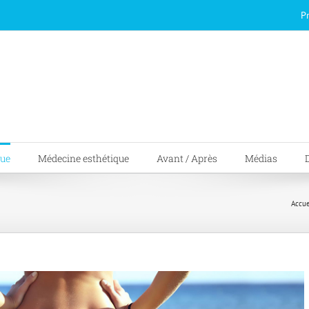
P
que
Médecine esthétique
Avant / Après
Médias
Accue