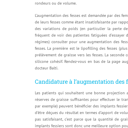
rondeurs ou de volume.
L’augmentation des fesses est demandée par des femm
de leurs fesses comme étant insatisfaisante par rappo
des variations de poids (en particulier la perte de
fréquent de voir des patientes fatiguées d’essayer d
régimes) consulter pour une augmentation des fesses
fesses. La première est le lipofilling des fesses (pl
prélèvement de graisse vers les fesses. La seconde 
silicone cohésif. Rendez-vous en bas de la page au
docteur Balti.
Candidature à l’augmentation des 
Les patients qui souhaitent une bonne projection a
réserves de graisse suffisantes pour effectuer le tra
par exemple) peuvent bénéficier des implants fessiers.
d’être déçues du résultat en termes d’apport de volu
pas satisfaisant, c’est parce que la quantité de gra
implants fessiers sont donc une meilleure option pou