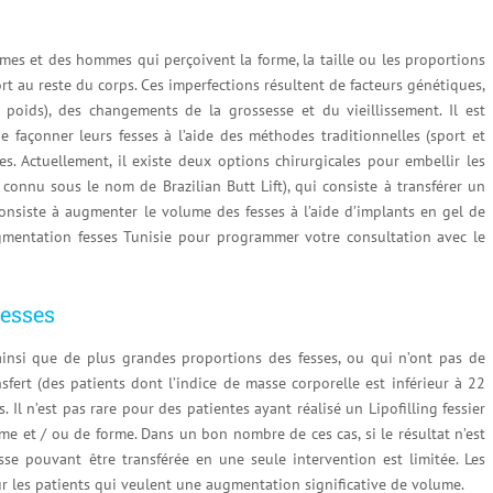
es et des hommes qui perçoivent la forme, la taille ou les proportions
rt au reste du corps. Ces imperfections résultent de facteurs génétiques,
 poids), des changements de la grossesse et du vieillissement. Il est
e façonner leurs fesses à l’aide des méthodes traditionnelles (sport et
. Actuellement, il existe deux options chirurgicales pour embellir les
us connu sous le nom de Brazilian Butt Lift), qui consiste à transférer un
consiste à augmenter le volume des fesses à l’aide d’implants en gel de
gmentation fesses Tunisie pour programmer votre consultation avec le
fesses
insi que de plus grandes proportions des fesses, ou qui n’ont pas de
nsfert (des patients dont l’indice de masse corporelle est inférieur à 22
 Il n’est pas rare pour des patientes ayant réalisé un Lipofilling fessier
me et / ou de forme. Dans un bon nombre de ces cas, si le résultat n’est
isse pouvant être transférée en une seule intervention est limitée. Les
r les patients qui veulent une augmentation significative de volume.