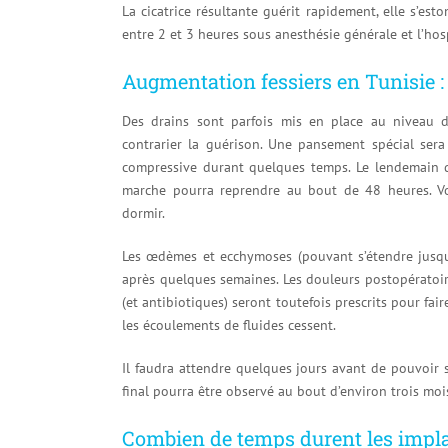
La cicatrice résultante guérit rapidement, elle s’e
entre 2 et 3 heures sous anesthésie générale et l’hos
Augmentation fessiers en Tunisie : 
Des drains sont parfois mis en place au niveau du
contrarier la guérison. Une pansement spécial sera 
compressive durant quelques temps. Le lendemain de 
marche pourra reprendre au bout de 48 heures. Vo
dormir.
Les œdèmes et ecchymoses (pouvant s’étendre jusqu’
après quelques semaines. Les douleurs postopératoir
(et antibiotiques) seront toutefois prescrits pour fai
les écoulements de fluides cessent.
Il faudra attendre quelques jours avant de pouvoir s’
final pourra être observé au bout d’environ trois mo
Combien de temps durent les implan