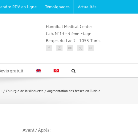
rendre RDV en ligne
Témoignages
Actualités
Hannibal Medical Center
Cab. N°13 - 3 ème Etage
Berges du Lac 2 - 1053 Tunis
Devis gratuit
il
Chirurgie de la silhouette
Augmentation des fesses en Tunisie
Avant / Après :