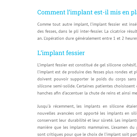
Comment l’implant est-il mis en pl
Comme tout autre implant, l’implant fessier est insé
des fesses, dans le pli inter-fessier. La cicatrice r
an. L’opération dure généralement entre 1 et 2 heures
L’implant fessier
L’implant fessier est constitué de gel silicone cohésif
l’implant est de produire des fesses plus rondes et p
doivent pouvoir supporter le poids du corps sans a
silicone semi-solide. Certaines patientes choisisse
hanches afin d’accentuer la chute de reins et ainsi met
Jusqu’à récemment, les implants en silicone étai
nouvelles avancées ont apporté les implants en sili
conservant leur durabilité et leur sûreté. Les implan
manière que les implants mammaires. L’examen du p
sont critiques pour que le choix de l’implant soit pa