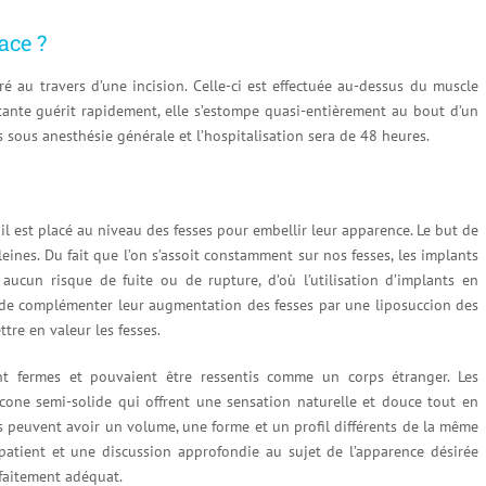
ace ?
ré au travers d’une incision. Celle-ci est effectuée au-dessus du muscle
ésultante guérit rapidement, elle s’estompe quasi-entièrement au bout d’un
 sous anesthésie générale et l’hospitalisation sera de 48 heures.
, il est placé au niveau des fesses pour embellir leur apparence. Le but de
leines. Du fait que l’on s’assoit constamment sur nos fesses, les implants
ucun risque de fuite ou de rupture, d’où l’utilisation d’implants en
nt de complémenter leur augmentation des fesses par une liposuccion des
tre en valeur les fesses.
ent fermes et pouvaient être ressentis comme un corps étranger. Les
cone semi-solide qui offrent une sensation naturelle et douce tout en
ts peuvent avoir un volume, une forme et un profil différents de la même
atient et une discussion approfondie au sujet de l’apparence désirée
rfaitement adéquat.