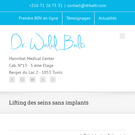
Passer
+216 71 26 75 31
|
contact@drbalti.com
au
contenu
Prendre RDV en ligne
Témoignages
Actualités
Hannibal Medical Center
Cab. N°13 - 3 ème Etage
Berges du Lac 2 - 1053 Tunis
Lifting des seins sans implants