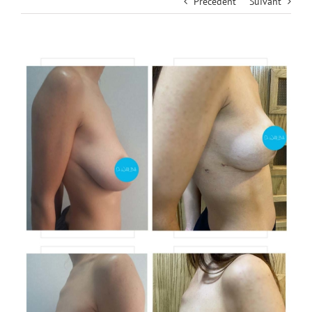
Précédent
Suivant
View
Larger
Image