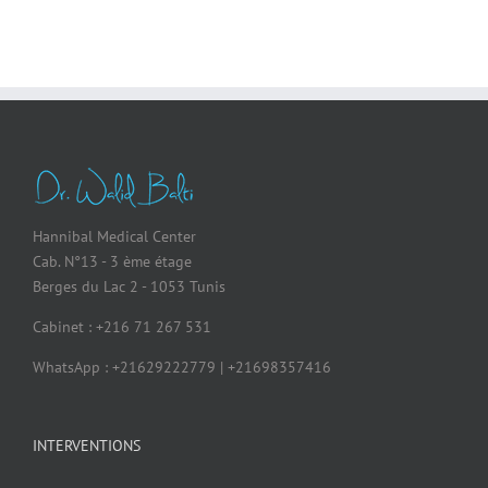
Hannibal Medical Center
Cab. N°13 - 3 ème étage
Berges du Lac 2 - 1053 Tunis
Cabinet : +216 71 267 531
WhatsApp : +21629222779 | +21698357416
INTERVENTIONS