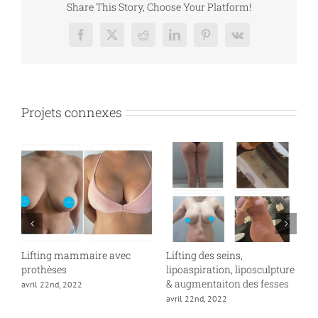
Share This Story, Choose Your Platform!
Facebook
X
Reddit
LinkedIn
Pinterest
Vk
Projets connexes
Lifting mammaire avec
Lifting des seins,
L
prothèses
lipoaspiration, liposculpture
a
& augmentaiton des fesses
avril 22nd, 2022
avril 22nd, 2022