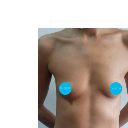
View
Larger
Image