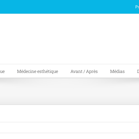
P
que
Médecine esthétique
Avant / Après
Médias