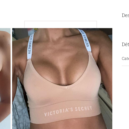
Des
Dét
Cat