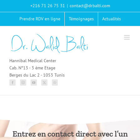
Passer
+216 71 26 75 31
|
contact@drbalti.com
au
contenu
Prendre RDV en ligne
Témoignages
Actualités
Hannibal Medical Center
Cab. N°13 - 3 ème Etage
Berges du Lac 2 - 1053 Tunis
Entrez en contact direct avec l’un