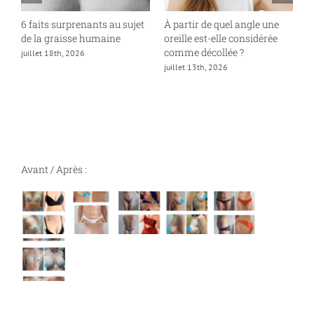
6 faits surprenants au sujet
À partir de quel angle une
P
de la graisse humaine
oreille est-elle considérée
«
comme décollée ?
juillet 18th, 2026
ju
juillet 13th, 2026
Avant / Après :