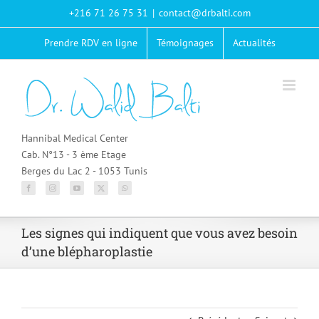
Passer
+216 71 26 75 31
|
contact@drbalti.com
au
contenu
Prendre RDV en ligne
Témoignages
Actualités
Hannibal Medical Center
Cab. N°13 - 3 ème Etage
Berges du Lac 2 - 1053 Tunis
Les signes qui indiquent que vous avez besoin
d’une blépharoplastie