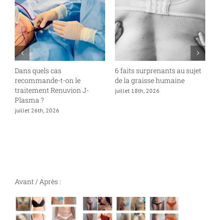
Dans quels cas
6 faits surprenants au sujet
À
recommande-t-on le
de la graisse humaine
o
traitement Renuvion J-
c
juillet 18th, 2026
Plasma ?
j
juillet 26th, 2026
Avant / Après :