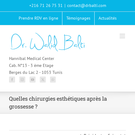
Passer
+216 71 26 75 31
|
contact@drbalti.com
au
contenu
Prendre RDV en ligne
Témoignages
Actualités
Hannibal Medical Center
Cab. N°13 - 3 ème Etage
Berges du Lac 2 - 1053 Tunis
Quelles chirurgies esthétiques après la
grossesse ?