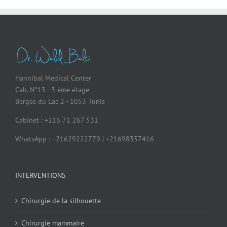
Hannibal Medical Center
Cab. N°13 - 3 ème étage
Berges du Lac 2 - 1053 Tunis
Cabinet : +216 71 267 531
WhatsApp : +21629222779 | +21698357416
INTERVENTIONS
Chirurgie de la silhouette
Chirurgie mammaire