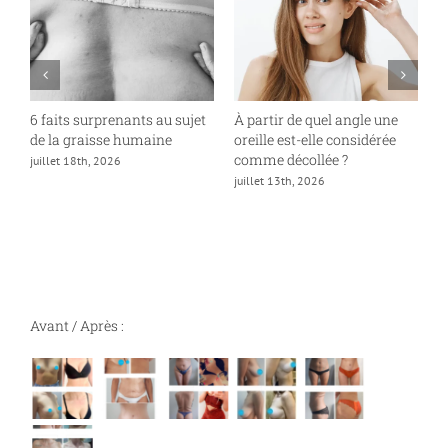
6 faits surprenants au sujet
À partir de quel angle une
P
de la graisse humaine
oreille est-elle considérée
«
comme décollée ?
juillet 18th, 2026
ju
juillet 13th, 2026
Avant / Après :