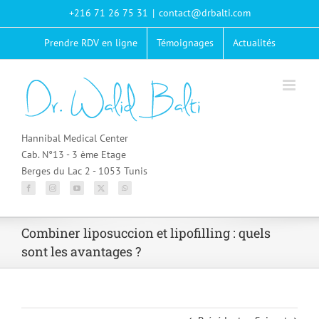
Passer
+216 71 26 75 31
|
contact@drbalti.com
au
contenu
Prendre RDV en ligne
Témoignages
Actualités
Hannibal Medical Center
Cab. N°13 - 3 ème Etage
Berges du Lac 2 - 1053 Tunis
Combiner liposuccion et lipofilling : quels
sont les avantages ?