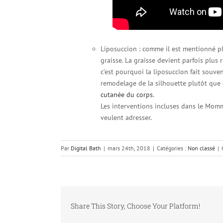
Liposuccion : comme il est mentionné plu
graisse. La graisse devient parfois plu
c’est pourquoi la liposuccion fait souve
remodelage de la silhouette plutôt qu
cutanée du corps
.
Les interventions incluses dans le Mom
veulent adresser.
Par
Digital Bath
|
mars 24th, 2018
|
Catégories :
Non classé
|
Share This Story, Choose Your Platform!