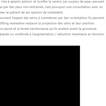
n vise à aplanir, amincir et tonifier le ventre. Les surplus de peau peuvent
se par des yeux non-entraînés, c’est pourquoi une consultation avec un
rmer le patient de ses options de traitement.
ouvent l’aspect des seins, à commencer par leur orientation. Ils peuvent
Le lifting mammaire restaure la projection des seins et leur position
ence jeune et la forme harmonieuse qu’ils avaient avant la grossesse.
emplacée ou combinée à l’augmentation / réduction mammaire en fonction