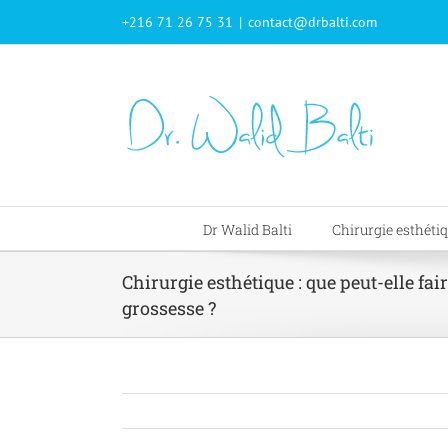
Passer
+216 71 26 75 31
|
contact@drbalti.com
au
contenu
Dr Walid Balti
Chirurgie esthéti
Chirurgie esthétique : que peut-elle fair
grossesse ?