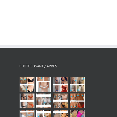
À partir de quel angle une oreille est-
L’influence du poids, de la
elle considérée comme décollée ?
et des hormones sur les se
juillet 13th, 2026
août 9th, 2026
PHOTOS AVANT / APRÈS