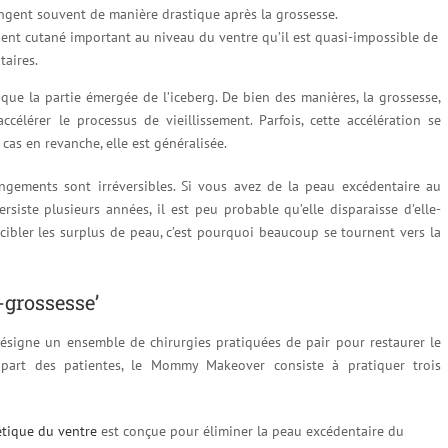
changent souvent de manière drastique après la grossesse.
nt cutané important au niveau du ventre qu’il est quasi-impossible de
taires.
e la partie émergée de l’iceberg. De bien des manières, la grossesse,
ccélérer le processus de vieillissement. Parfois, cette accélération se
cas en revanche, elle est généralisée.
ngements sont irréversibles. Si vous avez de la peau excédentaire au
siste plusieurs années, il est peu probable qu’elle disparaisse d’elle-
cibler les surplus de peau, c’est pourquoi beaucoup se tournent vers la
-grossesse’
igne un ensemble de chirurgies pratiquées de pair pour restaurer le
upart des patientes, le Mommy Makeover consiste à pratiquer trois
étique du ventre
est conçue pour éliminer la peau excédentaire du