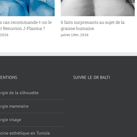
s cas recommande-t-on le
6 faits surprenants au sujet de la
t Renuvion J-Plasma ?
graisse humaine
, 2026
juillet 18th, 2026
VENTIONS
SUIVRE LE DR BALTI
rgie de la silhouette
urgie mammaire
rgie visage
cine esthétique en Tunisie