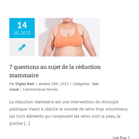
14
10, 2023
ions au sujet de
ction mammaire
Non classé
7 questions au sujet de la réduction
mammaire
Par
Digital Bath
|
octobre 14th, 2023
|
Catégories :
Non
sur
classé
|
Commentaires fermés
7
questions
La réduction mammaire est une intervention de chirurgie
au
plastique visant à réduire le volume de seins trop volumineux.
sujet
Les trois éléments qui composent les seins sont la peau, la
de
la
graisse [...]
réduction
mammaire
Lire Plus