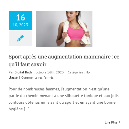
16
rt après une
10, 2023
gmentation
 : ce qu’il faut
savoir
Non classé
Sport après une augmentation mammaire : ce
qu’il faut savoir
Par
Digital Bath
|
octobre 16th, 2023
|
Catégories :
Non
sur
classé
|
Commentaires fermés
Sport
après
Pour de nombreuses femmes, l’augmentation n’est qu’une
une
partie du chemin menant à une silhouette tonique et aux jolis
augmentation
contours obtenus en faisant du sport et en ayant une bonne
mammaire
:
hygiène [...]
ce
qu’il
Lire Plus
faut
savoir