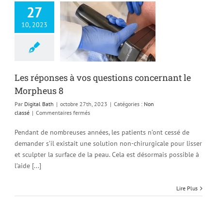
27
10, 2023
éponses à vos
ns concernant le
orpheus 8
Non classé
Les réponses à vos questions concernant le
Morpheus 8
Par
Digital Bath
|
octobre 27th, 2023
|
Catégories :
Non
sur
classé
|
Commentaires fermés
Les
réponses
Pendant de nombreuses années, les patients n’ont cessé de
à
demander s’il existait une solution non-chirurgicale pour lisser
vos
et sculpter la surface de la peau. Cela est désormais possible à
questions
concernant
l’aide [...]
le
Morpheus
Lire Plus
8