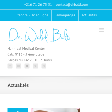
Passer
+216 71 26 75 31
|
contact@drbalti.com
au
contenu
Prendre RDV en ligne
Témoignages
Actualités
Hannibal Medical Center
Cab. N°13 - 3 ème Etage
Berges du Lac 2 - 1053 Tunis
Actualités