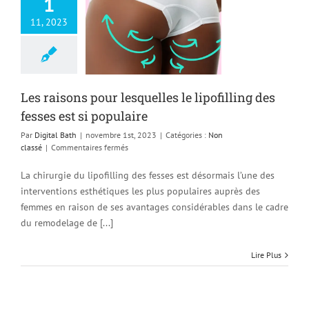
1
raisons pour
11, 2023
les le lipofilling
fesses est si
populaire
Non classé
Les raisons pour lesquelles le lipofilling des
fesses est si populaire
Par
Digital Bath
|
novembre 1st, 2023
|
Catégories :
Non
sur
classé
|
Commentaires fermés
Les
raisons
La chirurgie du lipofilling des fesses est désormais l’une des
pour
interventions esthétiques les plus populaires auprès des
lesquelles
femmes en raison de ses avantages considérables dans le cadre
le
lipofilling
du remodelage de [...]
des
fesses
Lire Plus
est
si
populaire