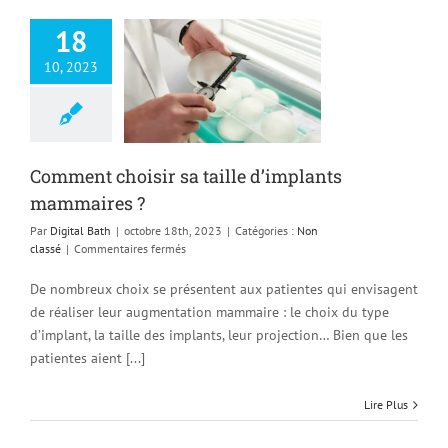
dessous
du
18
menton
10, 2023
nt choisir sa
le d’implants
mmaires ?
Non classé
Comment choisir sa taille d’implants
mammaires ?
Par
Digital Bath
|
octobre 18th, 2023
|
Catégories :
Non
sur
classé
|
Commentaires fermés
Comment
choisir
De nombreux choix se présentent aux patientes qui envisagent
sa
de réaliser leur augmentation mammaire : le choix du type
taille
d’implant, la taille des implants, leur projection… Bien que les
d’implants
mammaires
patientes aient [...]
?
Lire Plus