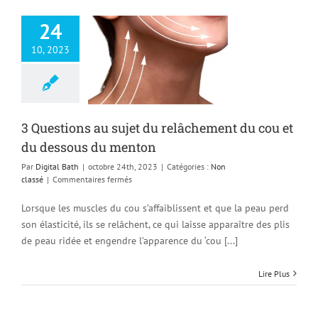
24
10, 2023
ions au sujet du
ement du cou et
sous du menton
Non classé
3 Questions au sujet du relâchement du cou et
du dessous du menton
Par
Digital Bath
|
octobre 24th, 2023
|
Catégories :
Non
sur
classé
|
Commentaires fermés
3
Questions
Lorsque les muscles du cou s’affaiblissent et que la peau perd
au
son élasticité, ils se relâchent, ce qui laisse apparaître des plis
sujet
de peau ridée et engendre l’apparence du ‘cou [...]
du
relâchement
du
Lire Plus
cou
et
du