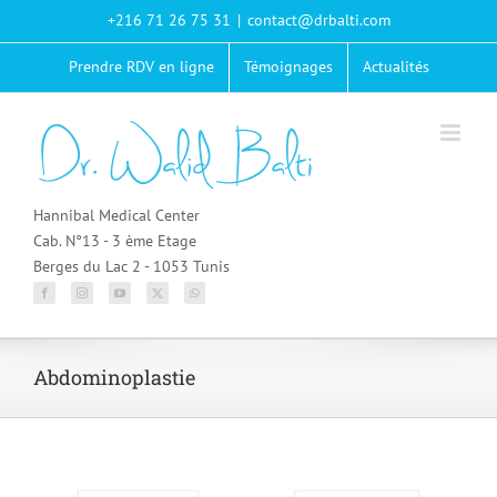
Passer
+216 71 26 75 31
|
contact@drbalti.com
au
contenu
Prendre RDV en ligne
Témoignages
Actualités
Hannibal Medical Center
Cab. N°13 - 3 ème Etage
Berges du Lac 2 - 1053 Tunis
Abdominoplastie