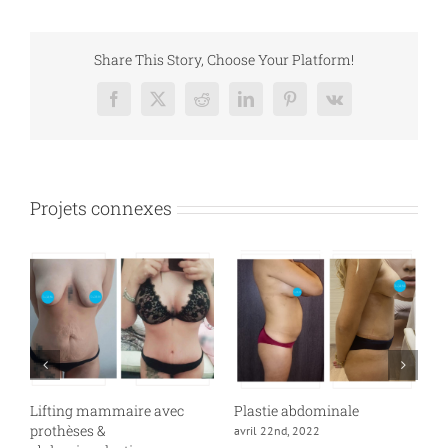
Share This Story, Choose Your Platform!
Facebook
X
Reddit
LinkedIn
Pinterest
Vk
Projets connexes
Lifting mammaire avec
Plastie abdominale
A
prothèses &
&
avril 22nd, 2022