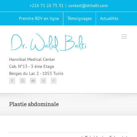
Passer
+216 71 26 75 31
|
contact@drbalti.com
au
contenu
Prendre RDV en ligne
Témoignages
Actualités
Hannibal Medical Center
Cab. N°13 - 3 ème Etage
Berges du Lac 2 - 1053 Tunis
Plastie abdominale