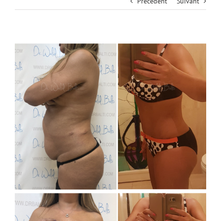
Précédent
Suivant
View
Larger
Image