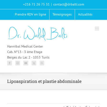
Passer
+216 71 26 75 31
|
contact@drbalti.com
au
contenu
Prendre RDV en ligne
Témoignages
Actualités
Hannibal Medical Center
Cab. N°13 - 3 ème Etage
Berges du Lac 2 - 1053 Tunis
Lipoaspiration et plastie abdominale