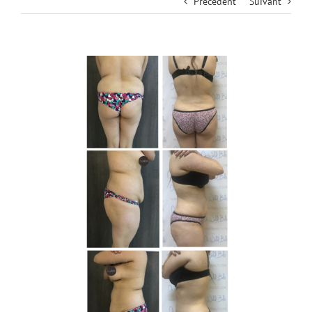
Précédent
Suivant
View
Larger
Image