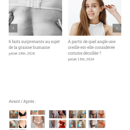
6 faits surprenants au sujet
À partir de quel angle une
P
de la graisse humaine
oreille est-elle considérée
«
comme décollée ?
juillet 18th, 2026
ju
juillet 13th, 2026
Avant / Après :