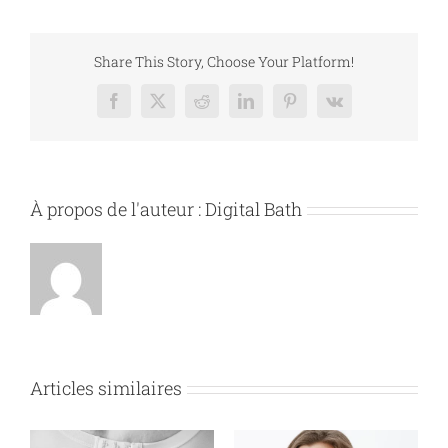
mentonnière
:
une
Share This Story, Choose Your Platform!
technique
performante
Facebook
X
Reddit
LinkedIn
Pinterest
Vk
pour
sculpter
le
bas
du
À propos de l'auteur :
Digital Bath
visage
Articles similaires