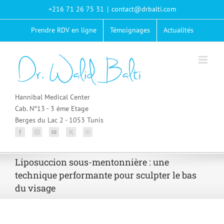
Passer
+216 71 26 75 31
|
contact@drbalti.com
au
contenu
Prendre RDV en ligne
Témoignages
Actualités
Hannibal Medical Center
Cab. N°13 - 3 ème Etage
Berges du Lac 2 - 1053 Tunis
Liposuccion sous-mentonnière : une
technique performante pour sculpter le bas
du visage