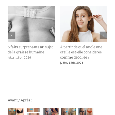
6 faits surprenants au sujet
À partir de quel angle une
P
de la graisse humaine
oreille est-elle considérée
«
comme décollée ?
juillet 18th, 2026
ju
juillet 13th, 2026
Avant / Après :