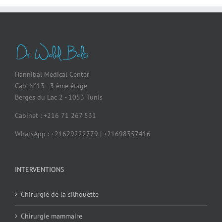
Hannibal Medical Center
Cab. N°13 - 3 ème étage
Berges du Lac 2 - 1053 Tunis
Cabinet : +216 71 267 531
WhatsApp : +21629222779 | +21698357416
INTERVENTIONS
Chirurgie de la silhouette
Chirurgie mammaire