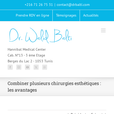
Passer
+216 71 26 75 31
|
contact@drbalti.com
au
contenu
Prendre RDV en ligne
Témoignages
Actualités
Hannibal Medical Center
Cab. N°13 - 3 ème Etage
Berges du Lac 2 - 1053 Tunis
Combiner plusieurs chirurgies esthétiques :
les avantages