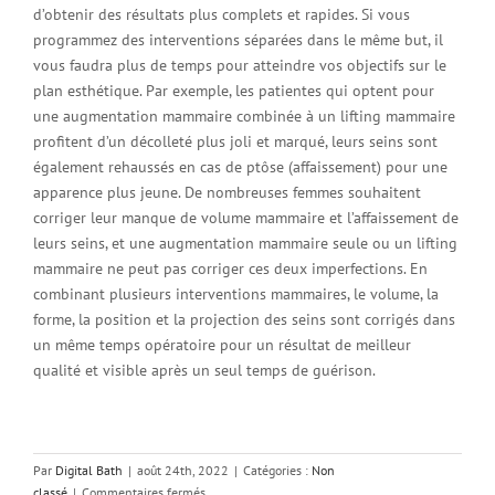
d’obtenir des résultats plus complets et rapides. Si vous
programmez des interventions séparées dans le même but, il
vous faudra plus de temps pour atteindre vos objectifs sur le
plan esthétique. Par exemple, les patientes qui optent pour
une augmentation mammaire combinée à un lifting mammaire
profitent d’un décolleté plus joli et marqué, leurs seins sont
également rehaussés en cas de ptôse (affaissement) pour une
apparence plus jeune. De nombreuses femmes souhaitent
corriger leur manque de volume mammaire et l’affaissement de
leurs seins, et une augmentation mammaire seule ou un lifting
mammaire ne peut pas corriger ces deux imperfections. En
combinant plusieurs interventions mammaires, le volume, la
forme, la position et la projection des seins sont corrigés dans
un même temps opératoire pour un résultat de meilleur
qualité et visible après un seul temps de guérison.
Par
Digital Bath
|
août 24th, 2022
|
Catégories :
Non
sur
classé
|
Commentaires fermés