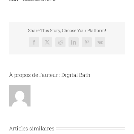
Combiner
plusieurs
chirurgies
esthétiques
:
Share This Story, Choose Your Platform!
les
avantages
Facebook
X
Reddit
LinkedIn
Pinterest
Vk
À propos de l'auteur :
Digital Bath
Articles similaires