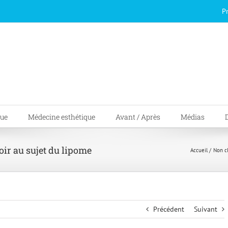
P
que
Médecine esthétique
Avant / Après
Médias
voir au sujet du lipome
Accueil
Non c
Précédent
Suivant