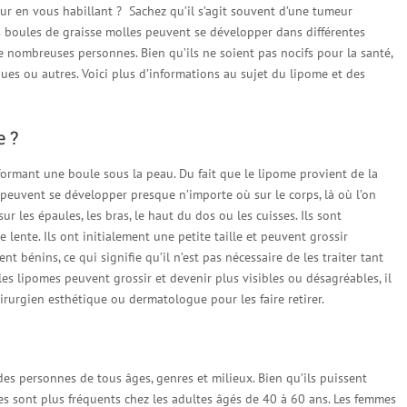
r en vous habillant ? Sachez qu’il s’agit souvent d’une tumeur
s boules de graisse molles peuvent se développer dans différentes
e nombreuses personnes. Bien qu’ils ne soient pas nocifs pour la santé,
iques ou autres. Voici plus d’informations au sujet du lipome et des
e ?
formant une boule sous la peau. Du fait que le lipome provient de la
s peuvent se développer presque n’importe où sur le corps, là où l’on
ur les épaules, les bras, le haut du dos ou les cuisses. Ils sont
lente. Ils ont initialement une petite taille et peuvent grossir
 bénins, ce qui signifie qu’il n’est pas nécessaire de les traiter tant
les lipomes peuvent grossir et devenir plus visibles ou désagréables, il
irurgien esthétique ou dermatologue pour les faire retirer.
des personnes de tous âges, genres et milieux. Bien qu’ils puissent
mes sont plus fréquents chez les adultes âgés de 40 à 60 ans. Les femmes