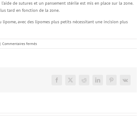
 à l’aide de sutures et un pansement stérile est mis en place sur la zone.
plus tard en fonction de la zone.
 du lipome, avec des lipomes plus petits nécessitant une incision plus
sur
|
Commentaires fermés
Boule
de
graisse
sous
la
peau
Facebook
X
Reddit
LinkedIn
Pinterest
Vk
:
tout
savoir
au
sujet
du
lipome