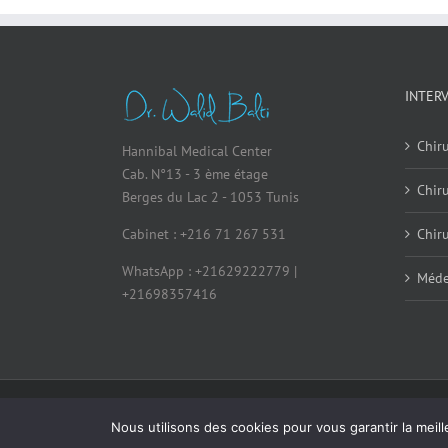
INTER
Chiru
Hannibal Medical Center
Cab. N°13 - 3 ème étage
Chir
Berges du Lac 2 - 1053 Tunis
Cabinet : +216 71 267 531
Chiru
WhatsApp : +21629222779 |
Méde
+21698357416
© Copyright 2026 - All Rights Reserved
|
Me
Nous utilisons des cookies pour vous garantir la meill