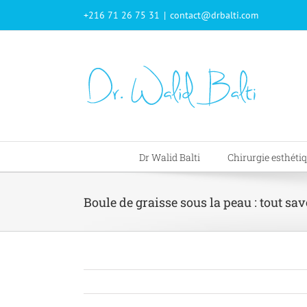
Passer
+216 71 26 75 31
|
contact@drbalti.com
au
contenu
Dr Walid Balti
Chirurgie esthéti
Boule de graisse sous la peau : tout sa