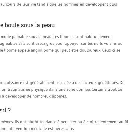
 au cours de leur vie tandis que les hommes en développent plus
e boule sous la peau
 molle palpable sous la peau. Les lipomes sont habituellement
agréables s’ils sont assez gros pour appuyer sur les nerfs voisins ou
t de lipome appelé angiolipome qui peut être douloureux. Ceux-ci se
ur croissance est généralement associée à des facteurs génétiques. De
 à un traumatisme physique dans une zone donnée. Certains troubles
u à développer de nombreux lipomes.
eul ?
êmes. Ils ont plutôt tendance à persister ou à croître lentement au fil
une intervention médicale est nécessaire.