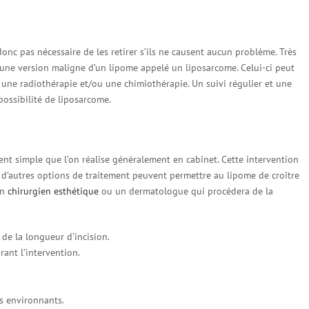
donc pas nécessaire de les retirer s’ils ne causent aucun problème. Très
 une version maligne d’un lipome appelé un liposarcome. Celui-ci peut
 une radiothérapie et/ou une chimiothérapie. Un suivi régulier et une
possibilité de liposarcome.
ent simple que l’on réalise généralement en cabinet. Cette intervention
d’autres options de traitement peuvent permettre au lipome de croître
un
chirurgien esthétique
ou un dermatologue qui procédera de la
de la longueur d’incision.
rant l’intervention.
us environnants.