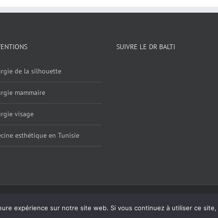
VENTIONS
SUIVRE LE DR BALTI
rgie de la silhouette
urgie mammaire
rgie visage
cine esthétique en Tunisie
ntions légales
| Powered by
Digital Bath Agence webmarketing
eure expérience sur notre site web. Si vous continuez à utiliser ce sit