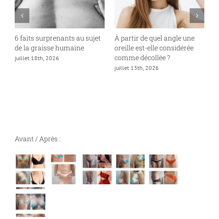
6 faits surprenants au sujet
À partir de quel angle une
P
de la graisse humaine
oreille est-elle considérée
«
comme décollée ?
juillet 18th, 2026
ju
juillet 13th, 2026
Avant / Après :