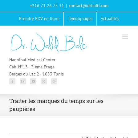
Passer
+216 71 26 75 31
|
contact@drbalti.com
au
contenu
Prendre RDV en ligne
Témoignages
Actualités
Hannibal Medical Center
Cab. N°13 - 3 ème Etage
Berges du Lac 2 - 1053 Tunis
Traiter les marques du temps sur les
paupières