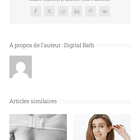
sur
les
Facebook
X
Reddit
LinkedIn
Pinterest
Vk
paupières
À propos de l'auteur :
Digital Bath
Articles similaires