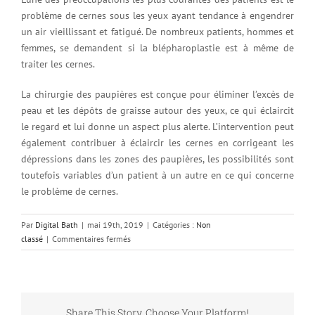
problème de cernes sous les yeux ayant tendance à engendrer
un air vieillissant et fatigué. De nombreux patients, hommes et
femmes, se demandent si la blépharoplastie est à même de
traiter les cernes.
La chirurgie des paupières est conçue pour éliminer l’excès de
peau et les dépôts de graisse autour des yeux, ce qui éclaircit
le regard et lui donne un aspect plus alerte. L’intervention peut
également contribuer à éclaircir les cernes en corrigeant les
dépressions dans les zones des paupières, les possibilités sont
toutefois variables d’un patient à un autre en ce qui concerne
le problème de cernes.
Par
Digital Bath
|
mai 19th, 2019
|
Catégories :
Non
sur
classé
|
Commentaires fermés
Traiter
les
marques
du
temps
Share This Story, Choose Your Platform!