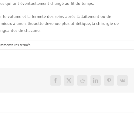
nces qui ont éventuellement changé au fil du temps.
r le volume et la fermeté des seins après l’allaitement ou de
mieux à une silhouette devenue plus athlétique, la chirurgie de
hangeantes de chacune.
sur
mmentaires fermés
Révision
mammaire
:
dans
quels
cas
Facebook
X
Reddit
LinkedIn
Pinterest
Vk
l’envisager
?