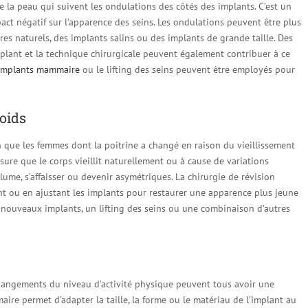
 la peau qui suivent les ondulations des côtés des implants. C’est un
ct négatif sur l’apparence des seins. Les ondulations peuvent être plus
es naturels, des implants salins ou des implants de grande taille. Des
implant et la technique chirurgicale peuvent également contribuer à ce
implants mammaire
ou le lifting des seins peuvent être employés pour
poids
que les femmes dont la poitrine a changé en raison du vieillissement
ure que le corps vieillit naturellement ou à cause de variations
ume, s’affaisser ou devenir asymétriques. La chirurgie de révision
 ou en ajustant les implants pour restaurer une apparence plus jeune
e nouveaux implants, un lifting des seins ou une combinaison d’autres
 changements du niveau d’activité physique peuvent tous avoir une
aire permet d’adapter la taille, la forme ou le matériau de l’implant au