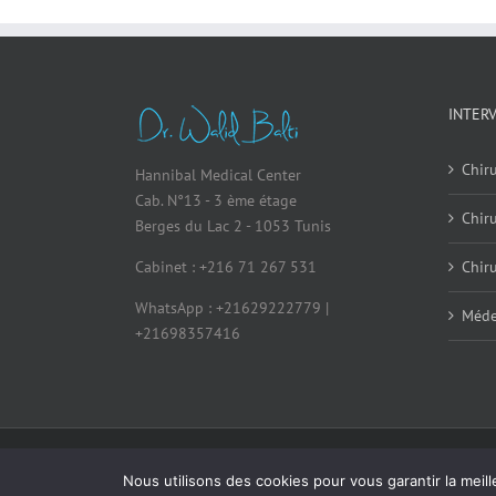
INTER
Chiru
Hannibal Medical Center
Cab. N°13 - 3 ème étage
Chir
Berges du Lac 2 - 1053 Tunis
Cabinet : +216 71 267 531
Chiru
WhatsApp : +21629222779 |
Méde
+21698357416
© Copyright 2026 - All Rights Reserved
|
Me
Nous utilisons des cookies pour vous garantir la meill