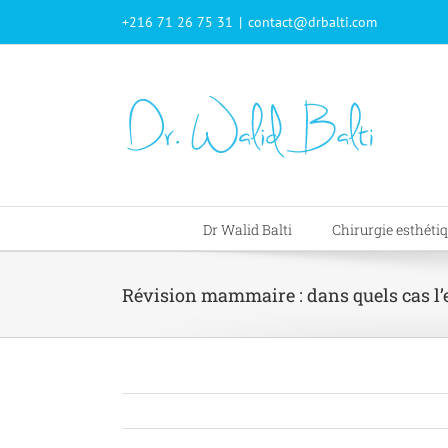
Passer
+216 71 26 75 31
|
contact@drbalti.com
au
contenu
Dr Walid Balti
Chirurgie esthéti
Révision mammaire : dans quels cas l’