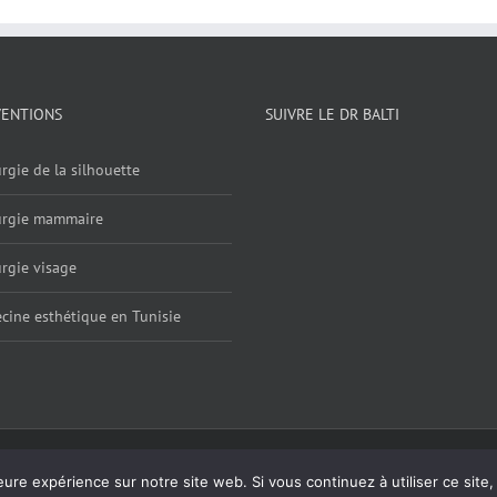
VENTIONS
SUIVRE LE DR BALTI
rgie de la silhouette
urgie mammaire
rgie visage
cine esthétique en Tunisie
ntions légales
| Powered by
Digital Bath Agence webmarketing
eure expérience sur notre site web. Si vous continuez à utiliser ce sit