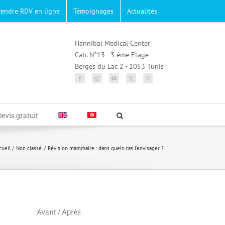
rendre RDV en ligne
Témoignages
Actualités
Hannibal Medical Center
Cab. N°13 - 3 ème Etage
Berges du Lac 2 - 1053 Tunis
Devis gratuit
cueil
Non classé
Révision mammaire : dans quels cas l’envisager ?
Avant / Après :