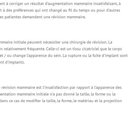
ant à corriger un résultat d’augmentation mammaire insatisfaisant, à
t à des préférences qui ont changé au fil du temps ou pour d’autres
es les patientes demandent une révision mammaire.
maire initiale peuvent nécessiter une chirurgie de révision. La
relativement fréquente. Celle-ci est un tissu cicatriciel que le corps
t / ou change l’apparence du sein. La rupture ou la fuite d’implant sont
nt d’implants.
 révision mammaire est l’insatisfaction par rapport à l’apparence des
mentation mammaire initiale n’a pas donné la taille, la forme ou la
ns ce cas de modifier la taille, la forme, le matériau et la projection