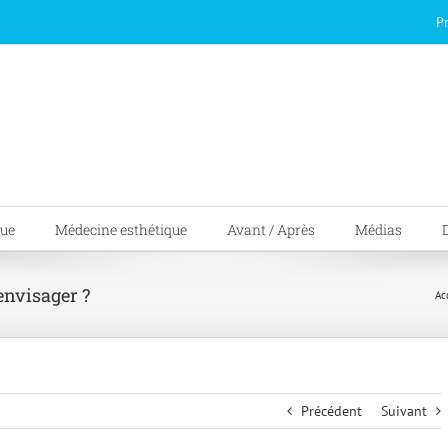
P
que
Médecine esthétique
Avant / Après
Médias
envisager ?
Ac
Précédent
Suivant