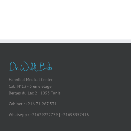
Hannibal Medical Center
Cab. N°13 - 3 ème étage
Berges du Lac 2 - 1053 Tunis
Cabinet : +216 71 267 531
WhatsApp : +21629222779 | +21698357416