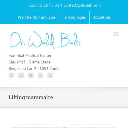
Passer
+216 71 26 75 31
|
contact@drbalti.com
au
contenu
Prendre RDV en ligne
Témoignages
Actualités
Hannibal Medical Center
Cab. N°13 - 3 ème Etage
Berges du Lac 2 - 1053 Tunis
Lifting mammaire