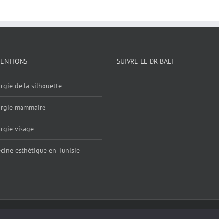
VENTIONS
SUIVRE LE DR BALTI
rgie de la silhouette
urgie mammaire
rgie visage
cine esthétique en Tunisie
ntions légales
| Powered by
Digital Bath Agence webmarketing