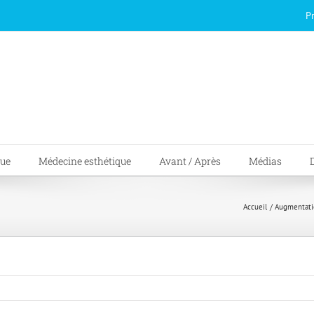
P
que
Médecine esthétique
Avant / Après
Médias
Accueil
Augmentat