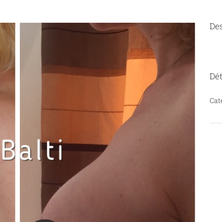
Des
Dét
Cat