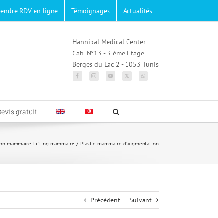
rendre RDV en ligne
Témoignages
Actualités
Hannibal Medical Center
Cab. N°13 - 3 ème Etage
Berges du Lac 2 - 1053 Tunis
Devis gratuit
ion mammaire
Lifting mammaire
Plastie mammaire d’augmentation
Précédent
Suivant