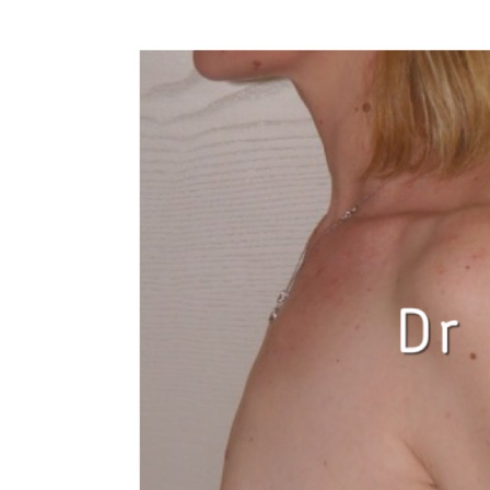
View
Larger
Image