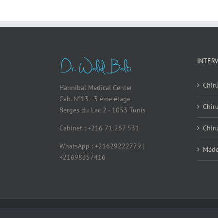
INTER
Chiru
Hannibal Medical Center
Cab. N°13 - 3 ème étage
Chir
Berges du Lac 2 - 1053 Tunis
Cabinet : +216 71 267 531
Chiru
WhatsApp : +21629222779 |
Méde
+21698357416
© Copyright 2026 - All Rights Reserved
|
Me