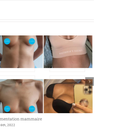
mentation mammaire
Augmentation
26th, 2022
mai 26th, 2022