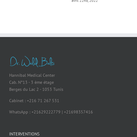
avril 22nd, 2022
Hannibal Medical Center
Cab. N°13 - 3 ème étage
Berges du Lac 2 - 1053 Tunis
Cabinet : +216 71 267 531
WhatsApp : +21629222779 | +21698357416
INTERVENTIONS