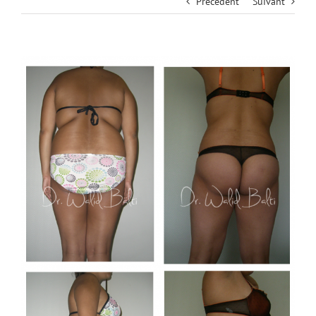
Précédent
Suivant
View
Larger
Image