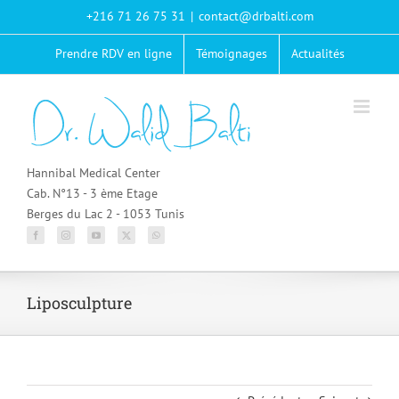
Passer
+216 71 26 75 31
|
contact@drbalti.com
au
contenu
Prendre RDV en ligne
Témoignages
Actualités
Hannibal Medical Center
Cab. N°13 - 3 ème Etage
Berges du Lac 2 - 1053 Tunis
Liposculpture