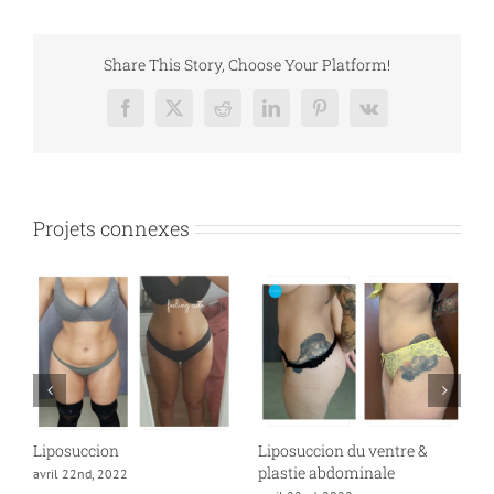
Share This Story, Choose Your Platform!
Facebook
X
Reddit
LinkedIn
Pinterest
Vk
Projets connexes
Liposuccion
Liposuccion du ventre &
L
re
plastie abdominale
avril 22nd, 2022
a