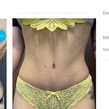
Des
Dét
Cat