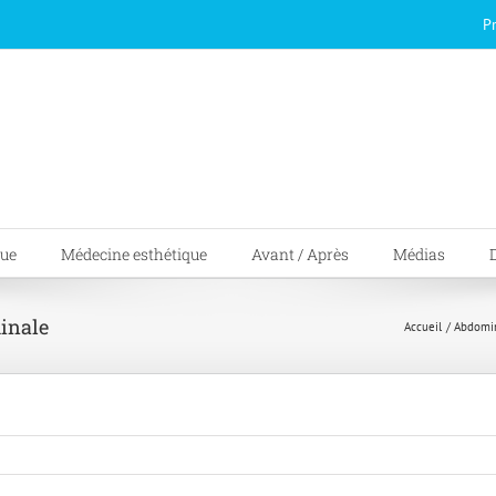
P
que
Médecine esthétique
Avant / Après
Médias
inale
Accueil
Abdomin