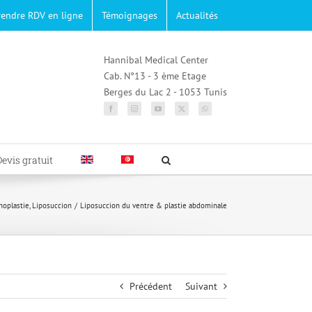
rendre RDV en ligne
Témoignages
Actualités
Hannibal Medical Center
Cab. N°13 - 3 ème Etage
Berges du Lac 2 - 1053 Tunis
Devis gratuit
oplastie
Liposuccion
Liposuccion du ventre & plastie abdominale
Précédent
Suivant