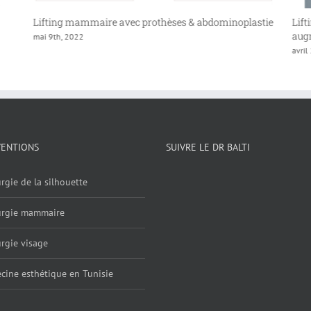
c prothèses & abdominoplastie
Lifting des seins, lipoaspiration, l
augmentaiton des fesses
avril 22nd, 2022
VENTIONS
SUIVRE LE DR BALTI
rgie de la silhouette
urgie mammaire
rgie visage
cine esthétique en Tunisie