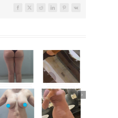
Facebook
X
Reddit
LinkedIn
Pinterest
Vk