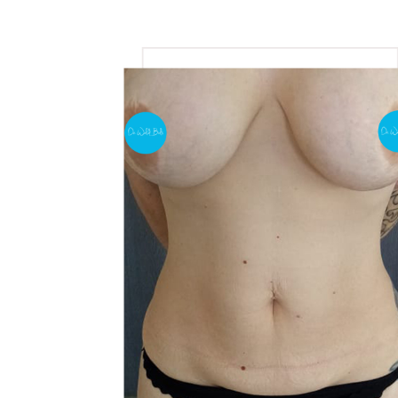
View
Larger
Image