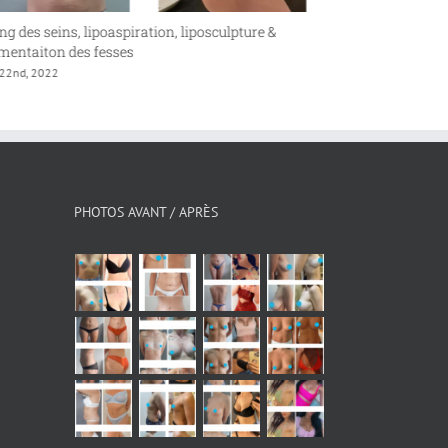
iposculpture &
Plastie abdominale
avril 22nd, 2022
PHOTOS AVANT / APRÈS