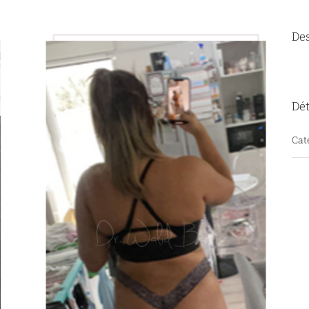
Des
Dét
Cat