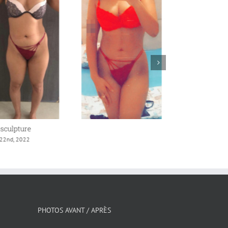
culpture
Liposculpture
22nd, 2022
avril 21st, 2022
PHOTOS AVANT / APRÈS