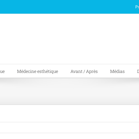
P
que
Médecine esthétique
Avant / Après
Médias