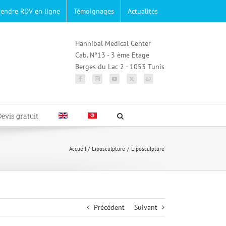
rendre RDV en ligne
Témoignages
Actualités
Hannibal Medical Center
Cab. N°13 - 3 ème Etage
Berges du Lac 2 - 1053 Tunis
Devis gratuit
Accueil
Liposculpture
Liposculpture
Précédent
Suivant