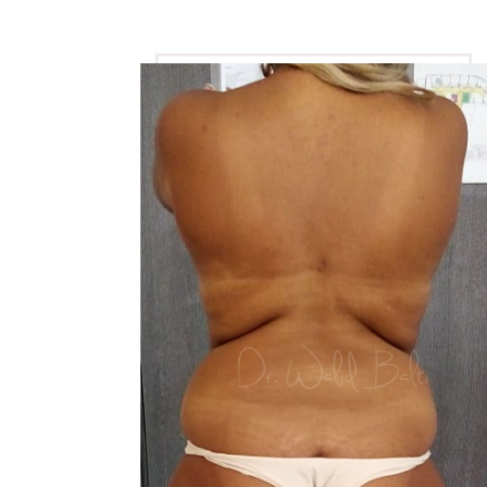
View
Larger
Image