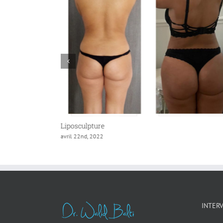
lpture &
Liposculpture
avril 22nd, 2022
INTER