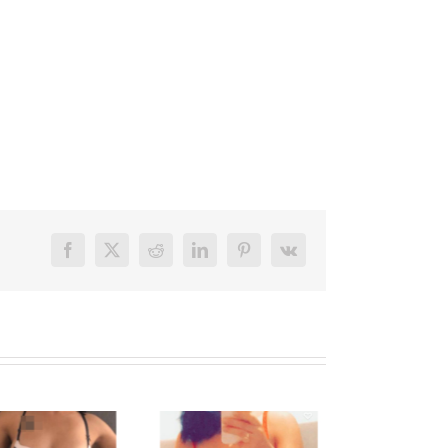
Facebook
X
Reddit
LinkedIn
Pinterest
Vk