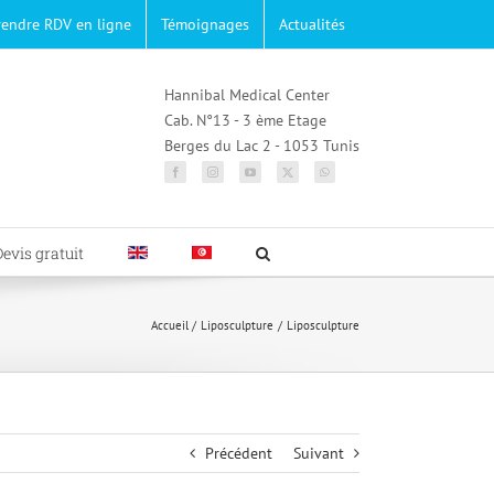
rendre RDV en ligne
Témoignages
Actualités
Hannibal Medical Center
Cab. N°13 - 3 ème Etage
Berges du Lac 2 - 1053 Tunis
Devis gratuit
Accueil
Liposculpture
Liposculpture
Précédent
Suivant