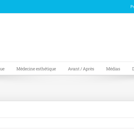
P
que
Médecine esthétique
Avant / Après
Médias