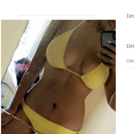
Des
Dét
Cat