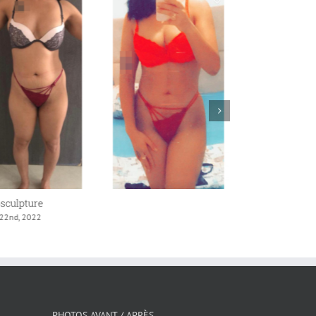
sculpture
Liposculpture
 22nd, 2022
avril 21st, 2022
PHOTOS AVANT / APRÈS