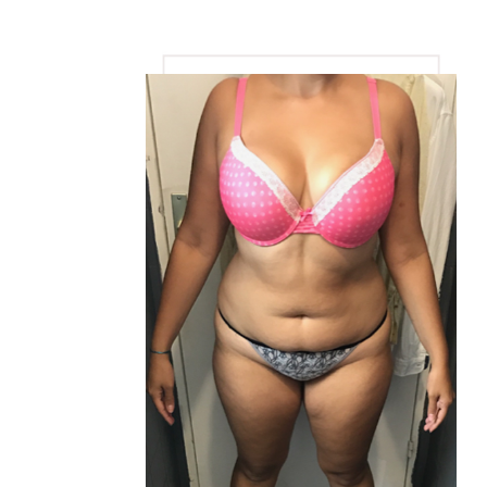
View
Larger
Image