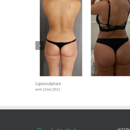
ulpture &
Liposculpture
avril 22nd, 2022
INTER