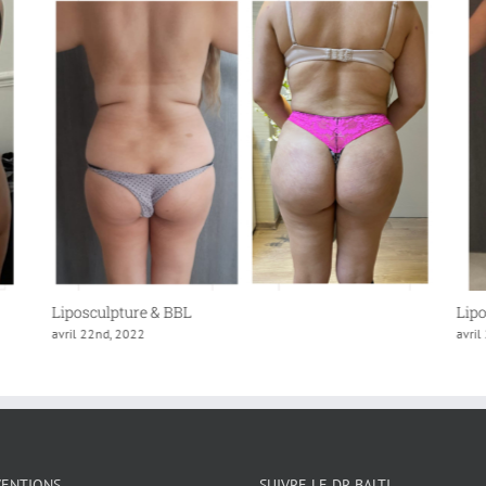
Liposculpture & BBL
Lipo
avril 22nd, 2022
avril
VENTIONS
SUIVRE LE DR BALTI