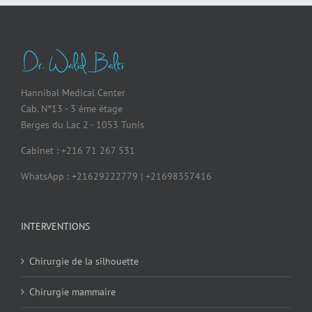
Hannibal Medical Center
Cab. N°13 - 3 ème étage
Berges du Lac 2 - 1053 Tunis
Cabinet : +216 71 267 531
WhatsApp : +21629222779 | +21698357416
INTERVENTIONS
Chirurgie de la silhouette
Chirurgie mammaire