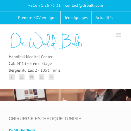
Passer
+216 71 26 75 31
|
contact@drbalti.com
au
contenu
Prendre RDV en ligne
Témoignages
Actualités
Hannibal Medical Center
Cab. N°13 - 3 ème Etage
Berges du Lac 2 - 1053 Tunis
CHIRURGIE ESTHÉTIQUE TUNISIE
Dr Walid Balti