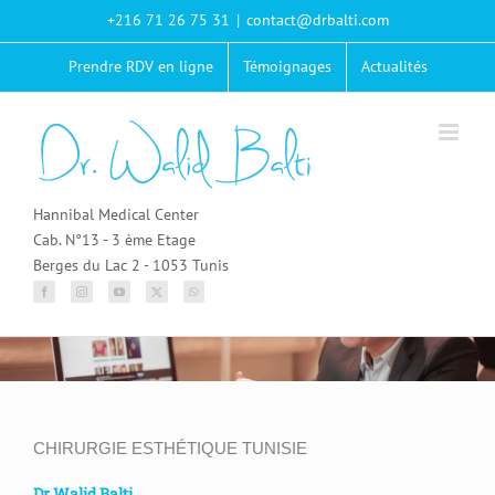
Passer
+216 71 26 75 31
|
contact@drbalti.com
au
contenu
Prendre RDV en ligne
Témoignages
Actualités
Hannibal Medical Center
Cab. N°13 - 3 ème Etage
Berges du Lac 2 - 1053 Tunis
CHIRURGIE ESTHÉTIQUE TUNISIE
Dr Walid Balti