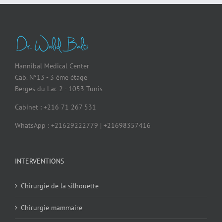
Hannibal Medical Center
Cab. N°13 - 3 ème étage
Berges du Lac 2 - 1053 Tunis
Cabinet : +216 71 267 531
WhatsApp : +21629222779 | +21698357416
INTERVENTIONS
Chirurgie de la silhouette
Chirurgie mammaire