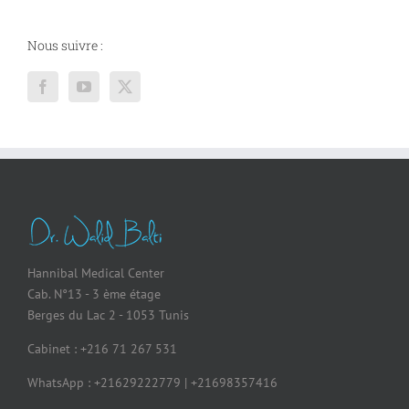
Nous suivre :
Hannibal Medical Center
Cab. N°13 - 3 ème étage
Berges du Lac 2 - 1053 Tunis
Cabinet : +216 71 267 531
WhatsApp : +21629222779 | +21698357416