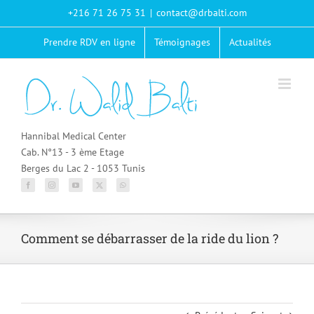
Passer
+216 71 26 75 31
|
contact@drbalti.com
au
contenu
Prendre RDV en ligne
Témoignages
Actualités
Hannibal Medical Center
Cab. N°13 - 3 ème Etage
Berges du Lac 2 - 1053 Tunis
Comment se débarrasser de la ride du lion ?