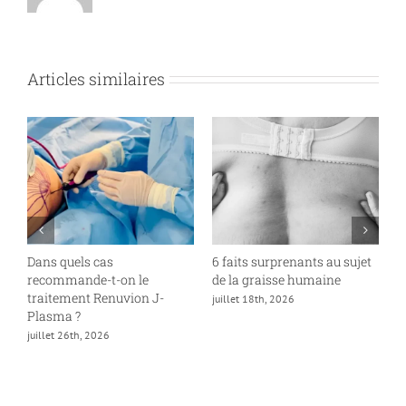
Articles similaires
Dans quels cas
6 faits surprenants au sujet
À
recommande-t-on le
de la graisse humaine
o
traitement Renuvion J-
c
juillet 18th, 2026
Plasma ?
j
juillet 26th, 2026