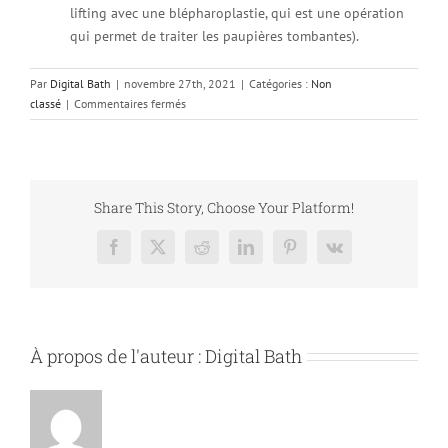
lifting avec une blépharoplastie, qui est une opération
qui permet de traiter les paupières tombantes).
Par
Digital Bath
|
novembre 27th, 2021
|
Catégories :
Non
sur
classé
|
Commentaires fermés
Comment
se
débarrasser
de
la
Share This Story, Choose Your Platform!
ride
du
Facebook
X
Reddit
LinkedIn
Pinterest
Vk
lion
?
À propos de l'auteur :
Digital Bath