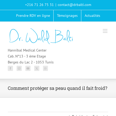
Passer
+216 71 26 75 31
|
contact@drbalti.com
au
contenu
Prendre RDV en ligne
Témoignages
Actualités
Hannibal Medical Center
Cab. N°13 - 3 ème Etage
Berges du Lac 2 - 1053 Tunis
Comment protéger sa peau quand il fait froid?