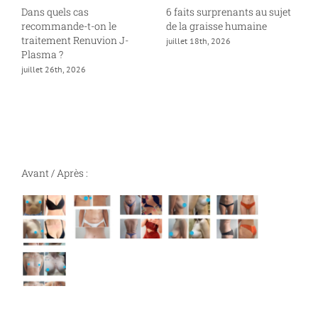
Dans quels cas
6 faits surprenants au sujet
À
recommande-t-on le
de la graisse humaine
o
traitement Renuvion J-
c
juillet 18th, 2026
Plasma ?
j
juillet 26th, 2026
Avant / Après :