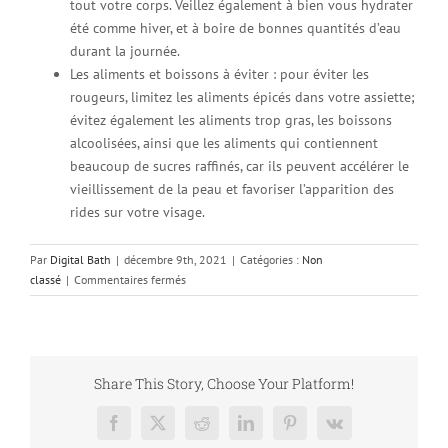
tout votre corps. Veillez également à bien vous hydrater
été comme hiver, et à boire de bonnes quantités d’eau
durant la journée.
Les aliments et boissons à éviter : pour éviter les
rougeurs, limitez les aliments épicés dans votre assiette;
évitez également les aliments trop gras, les boissons
alcoolisées, ainsi que les aliments qui contiennent
beaucoup de sucres raffinés, car ils peuvent accélérer le
vieillissement de la peau et favoriser l’apparition des
rides sur votre visage.
Par
Digital Bath
|
décembre 9th, 2021
|
Catégories :
Non
sur
classé
|
Commentaires fermés
Comment
protéger
sa
peau
quand
Share This Story, Choose Your Platform!
il
fait
Facebook
X
Reddit
LinkedIn
Pinterest
Vk
froid?