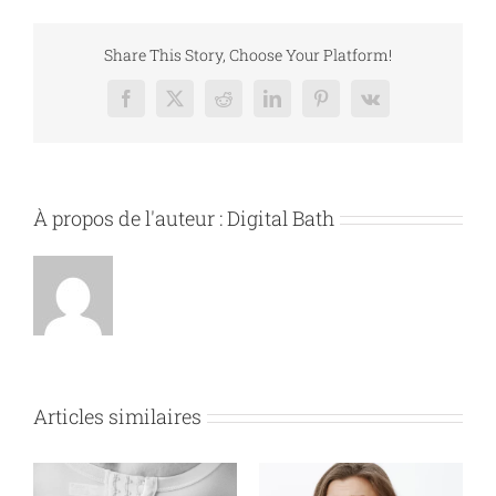
plastique
post-
amaigrissement
Share This Story, Choose Your Platform!
est-
elle
Facebook
X
Reddit
LinkedIn
Pinterest
Vk
faite
pour
vous
?
À propos de l'auteur :
Digital Bath
Articles similaires