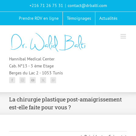
Passer
+216 71 26 75 31
|
contact@drbalti.com
au
contenu
Prendre RDV en ligne
Témoignages
Actualités
Hannibal Medical Center
Cab. N°13 - 3 ème Etage
Berges du Lac 2 - 1053 Tunis
La chirurgie plastique post-amaigrissement
est-elle faite pour vous ?