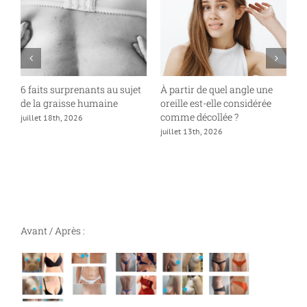
6 faits surprenants au sujet
À partir de quel angle une
P
de la graisse humaine
oreille est-elle considérée
«
comme décollée ?
juillet 18th, 2026
ju
juillet 13th, 2026
Avant / Après :