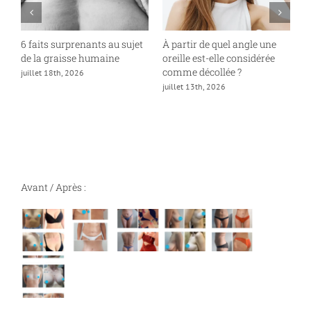
6 faits surprenants au sujet
À partir de quel angle une
P
de la graisse humaine
oreille est-elle considérée
«
comme décollée ?
juillet 18th, 2026
ju
juillet 13th, 2026
Avant / Après :