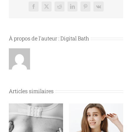
intérieur
Facebook
X
Reddit
LinkedIn
Pinterest
Vk
des
genoux
À propos de l'auteur :
Digital Bath
Articles similaires