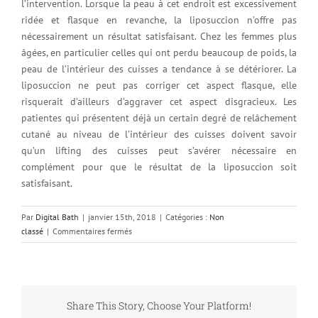
l’intervention. Lorsque la peau à cet endroit est excessivement
ridée et flasque en revanche, la liposuccion n’offre pas
nécessairement un résultat satisfaisant. Chez les femmes plus
âgées, en particulier celles qui ont perdu beaucoup de poids, la
peau de l’intérieur des cuisses a tendance à se détériorer. La
liposuccion ne peut pas corriger cet aspect flasque, elle
risquerait d’ailleurs d’aggraver cet aspect disgracieux. Les
patientes qui présentent déjà un certain degré de relâchement
cutané au niveau de l’intérieur des cuisses doivent savoir
qu’un lifting des cuisses peut s’avérer nécessaire en
complément pour que le résultat de la liposuccion soit
satisfaisant.
Par
Digital Bath
|
janvier 15th, 2018
|
Catégories :
Non
sur
classé
|
Commentaires fermés
Amincissement
des
cuisses,
‘Thigh
Gap’
Share This Story, Choose Your Platform!
et