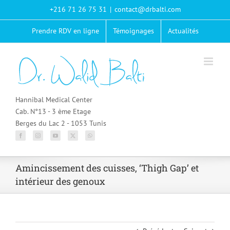
Passer
+216 71 26 75 31
|
contact@drbalti.com
au
contenu
Prendre RDV en ligne
Témoignages
Actualités
Hannibal Medical Center
Cab. N°13 - 3 ème Etage
Berges du Lac 2 - 1053 Tunis
Amincissement des cuisses, ‘Thigh Gap’ et
intérieur des genoux