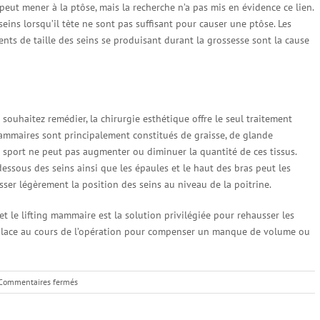
ut mener à la ptôse, mais la recherche n’a pas mis en évidence ce lien.
seins lorsqu’il tète ne sont pas suffisant pour causer une ptôse. Les
ts de taille des seins se produisant durant la grossesse sont la cause
souhaitez remédier, la chirurgie esthétique offre le seul traitement
 mammaires sont principalement constitués de graisse, de glande
sport ne peut pas augmenter ou diminuer la quantité de ces tissus.
dessous des seins ainsi que les épaules et le haut des bras peut les
usser légèrement la position des seins au niveau de la poitrine.
 et le lifting mammaire est la solution privilégiée pour rehausser les
place au cours de l’opération pour compenser un manque de volume ou
sur
Commentaires fermés
Ptôse
mammaire