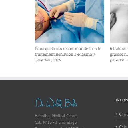
an Butt Lift
Dans quels cas recommande-t-on le
6 faits su
traitement Renuvion J-Plasma ?
graisse 
juillet 26th, 2026
juillet 18th
INTER
Chiru
Hannibal Medical Center
Cab. N°13 - 3 ème étage
Chir