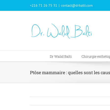
Passer
+216 71 26 75 31
|
contact@drbalti.com
au
contenu
Dr Walid Balti
Chirurgie esthéti
Ptôse mammaire : quelles sont les caus