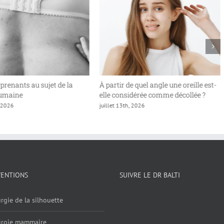
rprenants au sujet de la
À partir de quel angle une oreille est-
humaine
elle considérée comme décollée ?
, 2026
juillet 13th, 2026
VENTIONS
SUIVRE LE DR BALTI
rgie de la silhouette
urgie mammaire