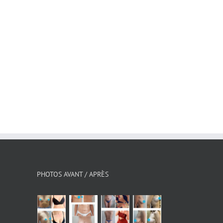
Pourquoi les paupières « tombent »
Les bases d’un Brazilian Bu
avec l’âge ?
réussi
juillet 3rd, 2026
juillet 31st, 2026
PHOTOS AVANT / APRÈS