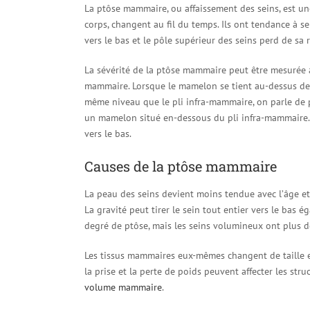
La ptôse mammaire, ou affaissement des seins, est une
corps, changent au fil du temps. Ils ont tendance à s
vers le bas et le pôle supérieur des seins perd de sa 
La sévérité de la ptôse mammaire peut être mesurée à
mammaire. Lorsque le mamelon se tient au-dessus de la
même niveau que le pli infra-mammaire, on parle de p
un mamelon situé en-dessous du pli infra-mammaire. 
vers le bas.
Causes de la ptôse mammaire
La peau des seins devient moins tendue avec l’âge et
La gravité peut tirer le sein tout entier vers le bas 
degré de ptôse, mais les seins volumineux ont plus de 
Les tissus mammaires eux-mêmes changent de taille e
la prise et la perte de poids peuvent affecter les st
volume mammaire
.