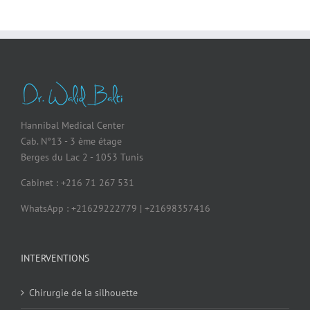
Hannibal Medical Center
Cab. N°13 - 3 ème étage
Berges du Lac 2 - 1053 Tunis
Cabinet : +216 71 267 531
WhatsApp : +21629222779 | +21698357416
INTERVENTIONS
Chirurgie de la silhouette