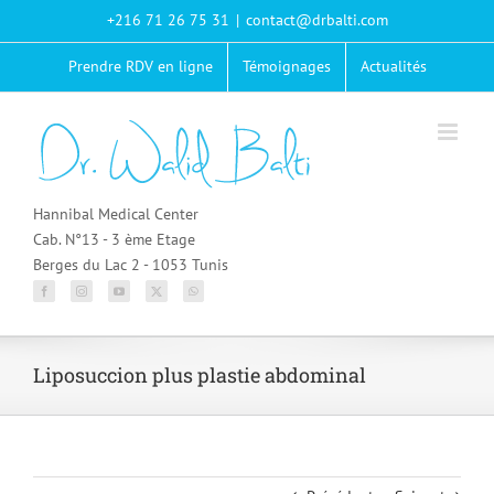
Passer
+216 71 26 75 31
|
contact@drbalti.com
au
contenu
Prendre RDV en ligne
Témoignages
Actualités
Hannibal Medical Center
Cab. N°13 - 3 ème Etage
Berges du Lac 2 - 1053 Tunis
Liposuccion plus plastie abdominal