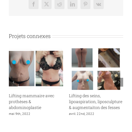
Facebook
X
Reddit
LinkedIn
Pinterest
Vk
Projets connexes
Lifting mammaire avec
Lifting des seins,
P
prothèses &
lipoaspiration, liposculpture
a
abdominoplastie
& augmentaiton des fesses
mai 9th, 2022
avril 22nd, 2022