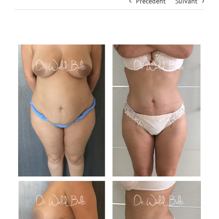
Précédent
Suivant
View
Larger
Image