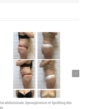
tie abdominale, lipoaspiration et lipofiling des
Liposuccion et l
es
juin 13th, 2018