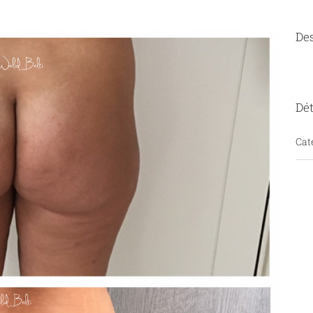
Des
Dét
Cat