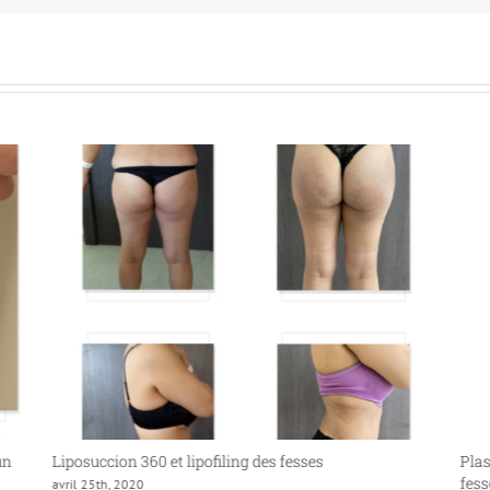
un
Liposuccion 360 et lipofiling des fesses
Plas
fess
avril 25th, 2020