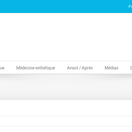
P
que
Médecine esthétique
Avant / Après
Médias