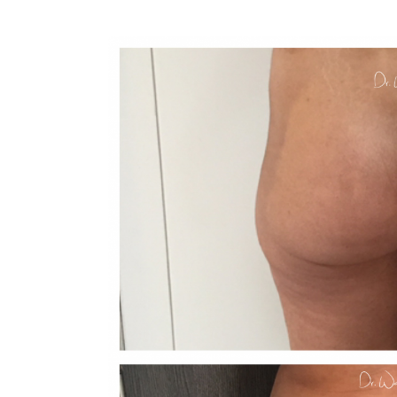
View
Larger
Image