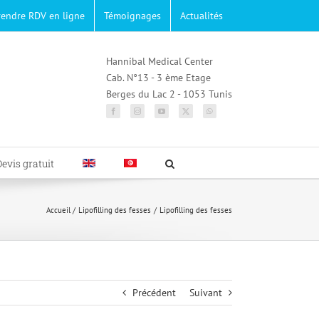
rendre RDV en ligne
Témoignages
Actualités
Hannibal Medical Center
Cab. N°13 - 3 ème Etage
Berges du Lac 2 - 1053 Tunis
Devis gratuit
Accueil
Lipofilling des fesses
Lipofilling des fesses
Précédent
Suivant