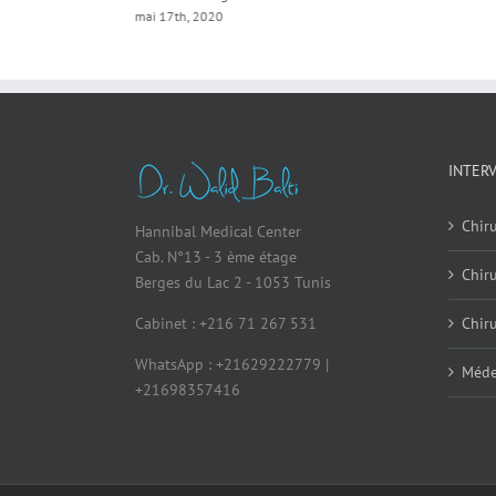
mai 17th, 2020
INTER
Chiru
Hannibal Medical Center
Cab. N°13 - 3 ème étage
Chir
Berges du Lac 2 - 1053 Tunis
Cabinet : +216 71 267 531
Chiru
WhatsApp : +21629222779 |
Méde
+21698357416