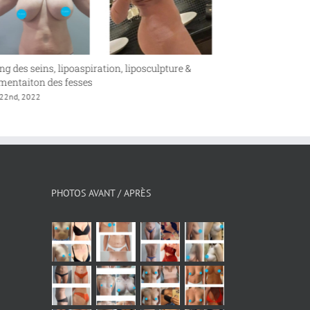
s seins, lipoaspiration, liposculpture &
Plastie abdominale
iton des fesses
avril 22nd, 2022
 2022
PHOTOS AVANT / APRÈS