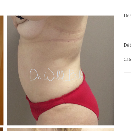
Des
Dét
Cat