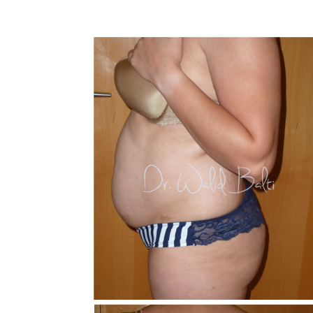
View
Larger
Image