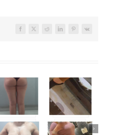
Facebook
X
Reddit
LinkedIn
Pinterest
Vk