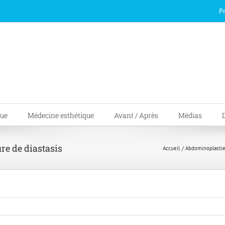
P
que
Médecine esthétique
Avant / Après
Médias
re de diastasis
Accueil
Abdominoplasti