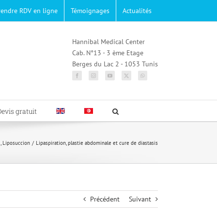
rendre RDV en ligne
Témoignages
Actualités
Hannibal Medical Center
Cab. N°13 - 3 ème Etage
Berges du Lac 2 - 1053 Tunis
Devis gratuit
e
Liposuccion
Lipaspiration, plastie abdominale et cure de diastasis
Précédent
Suivant