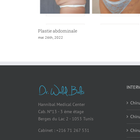
Plastie abdominale
mai 26th, 2022
INTER
Chiru
Hannibal Medical Center
Cab. N°13 - 3 ème étage
Chir
Berges du Lac 2 - 1053 Tunis
Cabinet : +216 71 267 531
Chiru