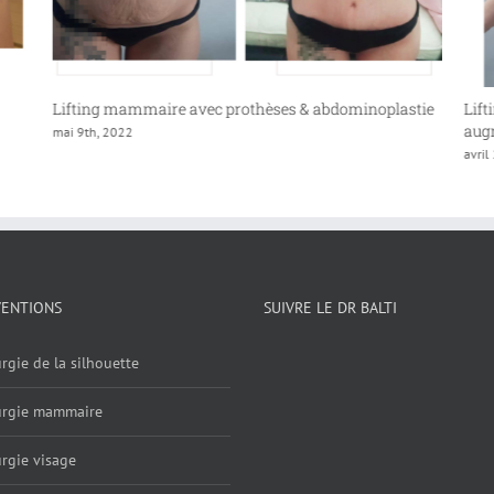
Lifting mammaire avec prothèses & abdominoplastie
Lifting de
augmenta
mai 9th, 2022
avril 22nd,
VENTIONS
SUIVRE LE DR BALTI
rgie de la silhouette
urgie mammaire
rgie visage