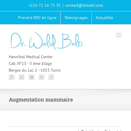
Passer
+216 71 26 75 31
|
contact@drbalti.com
au
contenu
Prendre RDV en ligne
Témoignages
Actualités
Hannibal Medical Center
Cab. N°13 - 3 ème Etage
Berges du Lac 2 - 1053 Tunis
Augmentation mammaire