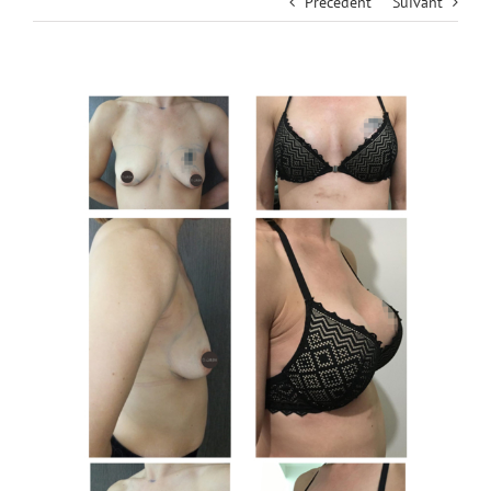
Précédent
Suivant
View
Larger
Image