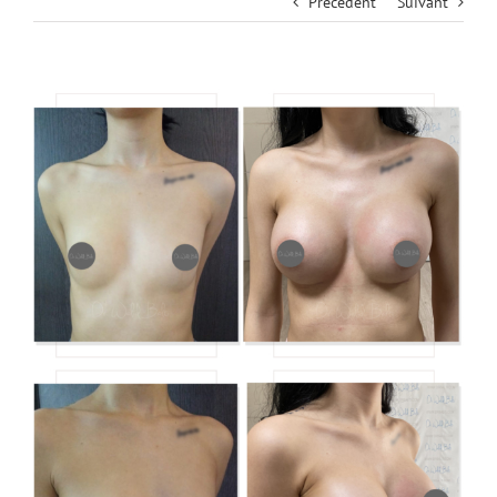
Précédent
Suivant
View
Larger
Image