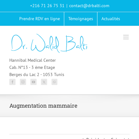
Passer
+216 71 26 75 31
|
contact@drbalti.com
au
contenu
Prendre RDV en ligne
Témoignages
Actualités
Hannibal Medical Center
Cab. N°13 - 3 ème Etage
Berges du Lac 2 - 1053 Tunis
Augmentation mammaire