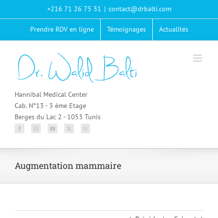
Passer
+216 71 26 75 31
|
contact@drbalti.com
au
contenu
Prendre RDV en ligne
Témoignages
Actualités
Hannibal Medical Center
Cab. N°13 - 3 ème Etage
Berges du Lac 2 - 1053 Tunis
Augmentation mammaire