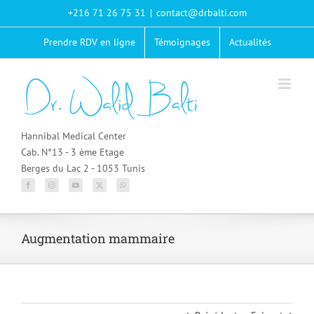
Passer
+216 71 26 75 31
|
contact@drbalti.com
au
contenu
Prendre RDV en ligne
Témoignages
Actualités
Hannibal Medical Center
Cab. N°13 - 3 ème Etage
Berges du Lac 2 - 1053 Tunis
Augmentation mammaire