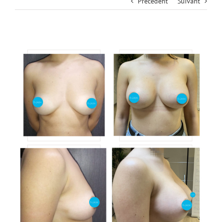
Précédent
Suivant
View
Larger
Image