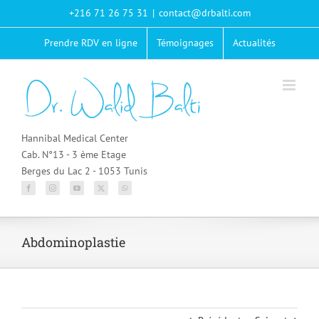
Passer
+216 71 26 75 31
|
contact@drbalti.com
au
contenu
Prendre RDV en ligne
Témoignages
Actualités
Hannibal Medical Center
Cab. N°13 - 3 ème Etage
Berges du Lac 2 - 1053 Tunis
Abdominoplastie