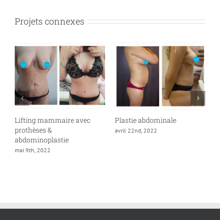
Projets connexes
Lifting mammaire avec
Plastie abdominale
A
prothèses &
&
avril 22nd, 2022
abdominoplastie
a
mai 9th, 2022