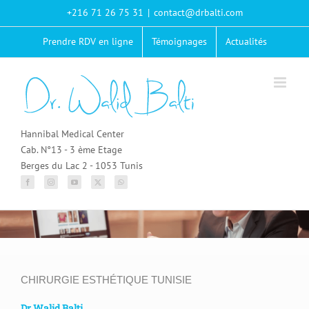
Passer
+216 71 26 75 31
|
contact@drbalti.com
au
contenu
Prendre RDV en ligne
Témoignages
Actualités
Hannibal Medical Center
Cab. N°13 - 3 ème Etage
Berges du Lac 2 - 1053 Tunis
CHIRURGIE ESTHÉTIQUE TUNISIE
Dr Walid Balti