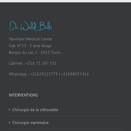
Hannibal Medical Center
Cab. N°13 - 3 ème étage
Berges du Lac 2 - 1053 Tunis
Cabinet : +216 71 267 531
WhatsApp : +21629222779 | +21698357416
INTERVENTIONS
Chirurgie de la silhouette
Chirurgie mammaire