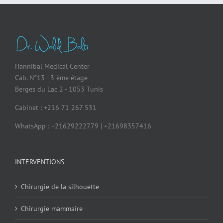
Hannibal Medical Center
Cab. N°13 - 3 ème étage
Berges du Lac 2 - 1053 Tunis
Cabinet : +216 71 267 531
WhatsApp : +21629222779 | +21698357416
INTERVENTIONS
Chirurgie de la silhouette
Chirurgie mammaire