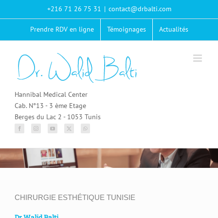
Passer
+216 71 26 75 31
|
contact@drbalti.com
au
contenu
Prendre RDV en ligne
Témoignages
Actualités
Hannibal Medical Center
Cab. N°13 - 3 ème Etage
Berges du Lac 2 - 1053 Tunis
CHIRURGIE ESTHÉTIQUE TUNISIE
Dr Walid Balti