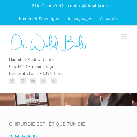
Passer
+216 71 26 75 31
|
contact@drbalti.com
au
contenu
Prendre RDV en ligne
Témoignages
Actualités
Hannibal Medical Center
Cab. N°13 - 3 ème Etage
Berges du Lac 2 - 1053 Tunis
CHIRURGIE ESTHÉTIQUE TUNISIE
Dr Walid Balti