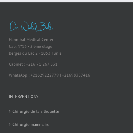
Hannibal Medical Center
Cab. N°13 - 3 ème étage
Berges du Lac 2 - 1053 Tunis
Cabinet : +216 71 267 531
WhatsApp : +21629222779 | +21698357416
INTERVENTIONS
Chirurgie de la silhouette
Chirurgie mammaire