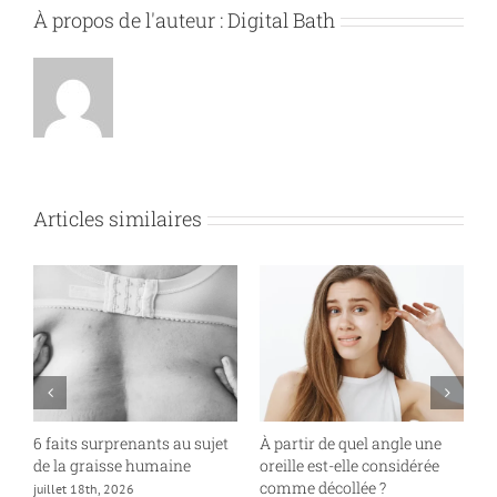
À propos de l'auteur :
Digital Bath
Articles similaires
6 faits surprenants au sujet
À partir de quel angle une
P
de la graisse humaine
oreille est-elle considérée
«
comme décollée ?
juillet 18th, 2026
ju