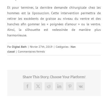
Et pour terminer, la dernière demande chirurgicale chez les
hommes est la liposuccion. Cette intervention permettra de
retirer les excédents de graisse au niveau du ventre et des
hanches afin gommer les « poignées d’amour » ou le ventre.
Ainsi, la silhouette est redessinée de manière plus
harmonieuse.
Par
Digital Bath
|
février 27th, 2019
|
Catégories :
Non
sur
classé
|
Commentaires fermés
Les
opérations
esthétiques
les
plus
Share This Story, Choose Your Platform!
demandées
par
Facebook
X
Reddit
LinkedIn
Pinterest
Vk
les
hommes