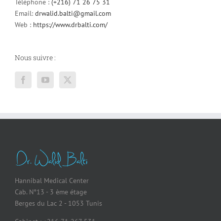
Téléphone :
(+216) 71 26 75 31
Email:
drwalid.balti@gmail.com
Web :
https://www.drbalti.com/
Nous suivre :
Hannibal Medical Center
Cab. N°13 - 3 ème étage
Berges du Lac 2 - 1053 Tunis