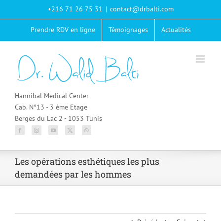
Passer
+216 71 26 75 31
|
contact@drbalti.com
au
contenu
Prendre RDV en ligne
Témoignages
Actualités
Hannibal Medical Center
Cab. N°13 - 3 ème Etage
Berges du Lac 2 - 1053 Tunis
Les opérations esthétiques les plus
demandées par les hommes