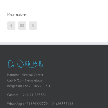
Nous suivre :
Hannibal Medical Center
Cab. N°13 - 3 ème étage
Berges du Lac 2 - 1053 Tunis
Cabinet : +216 71 267 531
WhatsApp : +21629222779 | +21698357416