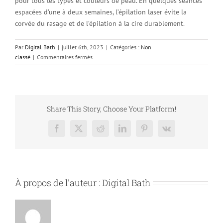
pour tous les types et couleurs de peau. En quelques séances
espacées d’une à deux semaines, l’épilation laser évite la
corvée du rasage et de l’épilation à la cire durablement.
Par
Digital Bath
|
juillet 6th, 2023
|
Catégories :
Non
sur
classé
|
Commentaires fermés
Médecine
esthétique
et
anti-
âge
Share This Story, Choose Your Platform!
:
quelles
Facebook
X
Reddit
LinkedIn
Pinterest
Vk
sont
les
meilleures
options
actuelles
À propos de l'auteur :
Digital Bath
?