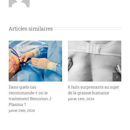
Articles similaires
Dans quels cas
6 faits surprenants au sujet
À
recommande-t-on le
de la graisse humaine
o
traitement Renuvion J-
c
juillet 18th, 2026
Plasma ?
j
juillet 26th, 2026