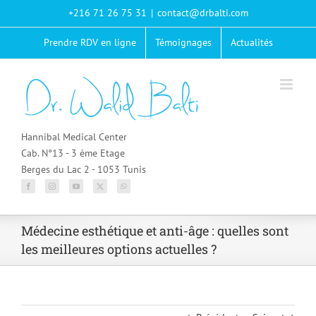
Passer
+216 71 26 75 31
|
contact@drbalti.com
au
contenu
Prendre RDV en ligne
Témoignages
Actualités
Hannibal Medical Center
Cab. N°13 - 3 ème Etage
Berges du Lac 2 - 1053 Tunis
Médecine esthétique et anti-âge : quelles sont
les meilleures options actuelles ?