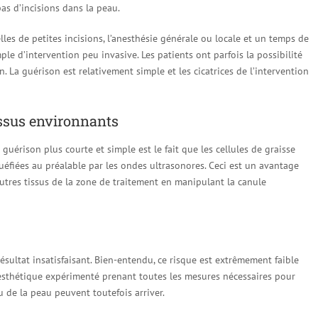
s d’incisions dans la peau.
lles de petites incisions, l’anesthésie générale ou locale et un temps de
le d’intervention peu invasive. Les patients ont parfois la possibilité
. La guérison est relativement simple et les cicatrices de l’intervention
ssus environnants
 guérison plus courte et simple est le fait que les cellules de graisse
liquéfiées au préalable par les ondes ultrasonores. Ceci est un avantage
tres tissus de la zone de traitement en manipulant la canule
résultat insatisfaisant. Bien-entendu, ce risque est extrêmement faible
n esthétique expérimenté prenant toutes les mesures nécessaires pour
au de la peau peuvent toutefois arriver.