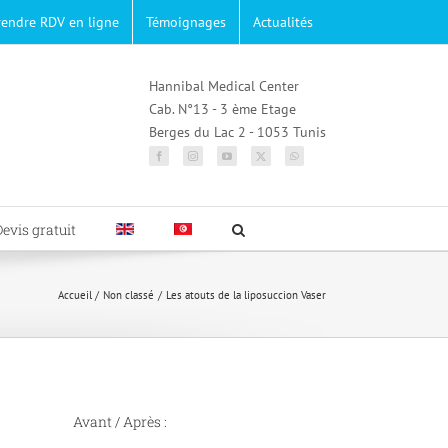
rendre RDV en ligne
Témoignages
Actualités
Hannibal Medical Center
Cab. N°13 - 3 ème Etage
Berges du Lac 2 - 1053 Tunis
Devis gratuit
Accueil
Non classé
Les atouts de la liposuccion Vaser
Avant / Après :