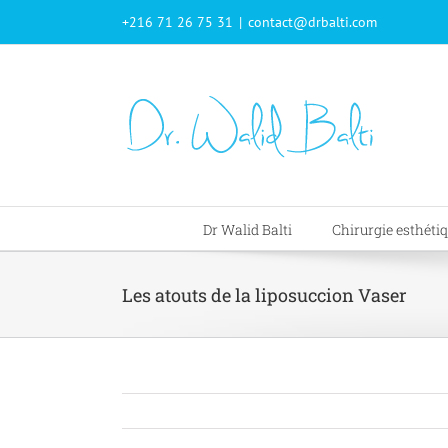
Passer
+216 71 26 75 31
|
contact@drbalti.com
au
contenu
Dr Walid Balti
Chirurgie esthéti
Les atouts de la liposuccion Vaser