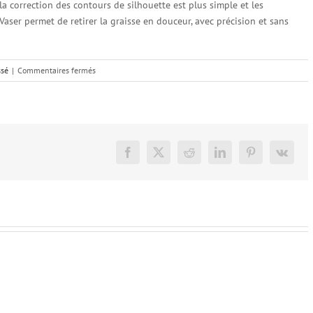
 la correction des contours de silhouette est plus simple et les
Vaser permet de retirer la graisse en douceur, avec précision et sans
sur
ssé
|
Commentaires fermés
Les
atouts
de
la
liposuccion
Vaser
Facebook
X
Reddit
LinkedIn
Pinterest
Vk