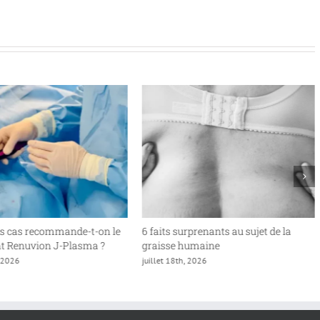
s cas recommande-t-on le
6 faits surprenants au sujet de la
t Renuvion J-Plasma ?
graisse humaine
, 2026
juillet 18th, 2026