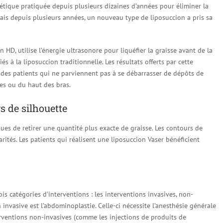
hétique pratiquée depuis plusieurs dizaines d’années pour éliminer la
mais depuis plusieurs années, un nouveau type de liposuccion a pris sa
n HD, utilise l’énergie ultrasonore pour liquéfier la graisse avant de la
s à la liposuccion traditionnelle. Les résultats offerts par cette
 des patients qui ne parviennent pas à se débarrasser de dépôts de
ses ou du haut des bras.
s de silhouette
ues de retirer une quantité plus exacte de graisse. Les contours de
arités. Les patients qui réalisent une liposuccion Vaser bénéficient
is catégories d’interventions : les interventions invasives, non-
invasive est l’abdominoplastie. Celle-ci nécessite l’anesthésie générale
terventions non-invasives (comme les injections de produits de