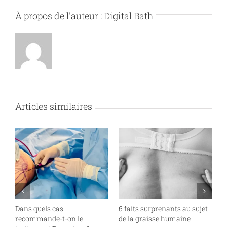
Lift
À propos de l'auteur :
Digital Bath
?
Articles similaires
Dans quels cas
6 faits surprenants au sujet
À
recommande-t-on le
de la graisse humaine
o