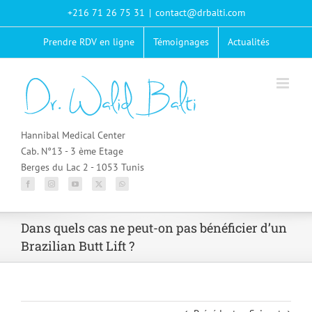
Passer
+216 71 26 75 31
|
contact@drbalti.com
au
contenu
Prendre RDV en ligne
Témoignages
Actualités
Hannibal Medical Center
Cab. N°13 - 3 ème Etage
Berges du Lac 2 - 1053 Tunis
Dans quels cas ne peut-on pas bénéficier d’un
Brazilian Butt Lift ?