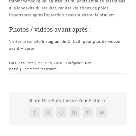
thromboemboliques. La stabilité du poids est aussi essentielle
à la longévité du résultat, car des variations de poids
importantes après l’opération peuvent altérer le résultat.
Photos / vidéos avant après :
Visitez le compte
Instagram du Dr Balti pour plus de vidéos
avant – après.
Par
Digital Bath
|
mai 30th, 2026
|
Catégories :
Non
sur
classé
|
Commentaires fermés
Dans
quels
cas
ne
peut-
Share This Story, Choose Your Platform!
on
pas
Facebook
X
Reddit
LinkedIn
Pinterest
Vk
bénéficier
d’un
Brazilian
Butt