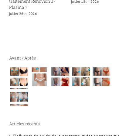
traitement Renuvion J-
c
juillet 18th, 2026
Plasma ?
j
juillet 26th, 2026
Avant / Après :
Articles récents
L’influence du poids, de la grossesse et des hormones sur