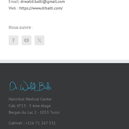
Email:
drwalid.balti@gmail.com
Web :
https://www.drbalti.com/
Nous suivre :
Hannibal Medical Center
Cab. N°13 - 3 ème étage
Berges du Lac 2 - 1053 Tunis
Cabinet : +216 71 267 531