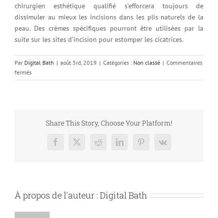
chirurgien esthétique qualifié s’efforcera toujours de
dissimuler au mieux les incisions dans les plis naturels de la
peau. Des crèmes spécifiques pourront être utilisées par la
suite sur les sites d’incision pour estomper les cicatrices.
Par
Digital Bath
|
août 3rd, 2019
|
Catégories :
Non classé
|
Commentaires
sur
fermés
Augmentation
des
fesses
par
lipofilling
Share This Story, Choose Your Platform!
:
FAQ
Facebook
X
Reddit
LinkedIn
Pinterest
Vk
À propos de l'auteur :
Digital Bath