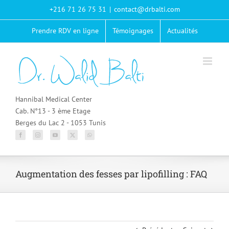
Passer
+216 71 26 75 31
|
contact@drbalti.com
au
contenu
Prendre RDV en ligne
Témoignages
Actualités
Hannibal Medical Center
Cab. N°13 - 3 ème Etage
Berges du Lac 2 - 1053 Tunis
Augmentation des fesses par lipofilling : FAQ