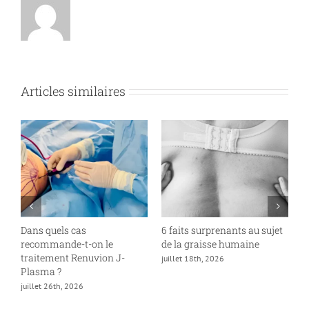
Articles similaires
Dans quels cas
6 faits surprenants au sujet
À
recommande-t-on le
de la graisse humaine
o
traitement Renuvion J-
c
juillet 18th, 2026
Plasma ?
j
juillet 26th, 2026